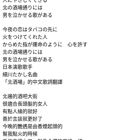
北の酒場通りには
男を泣かせる歌がある
今夜の恋はタバコの先に
火をつけてくれた人
からめた指が運命のように 心を許す
北の酒場通りには
男を泣かせる歌がある
日本演歌歌手
細川たかし名曲
「北酒場」的中文歌詞翻譯
北邊的酒吧大街
很適合長頭髮的女人
有點人緣的就好
善於言談就更好了
今晚的艷遇是由香煙起頭的
幫我點火的時候