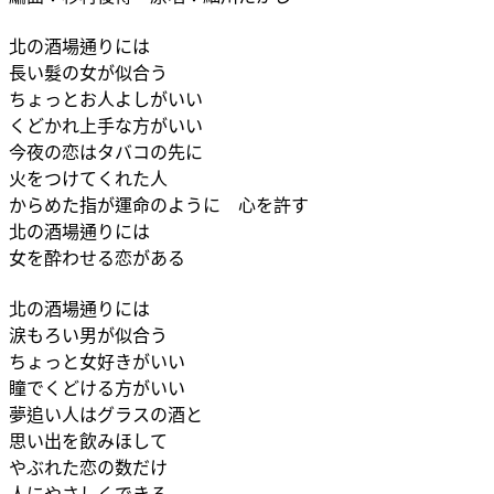
北の酒場通りには
長い髮の女が似合う
ちょっとお人よしがいい
くどかれ上手な方がいい
今夜の恋はタバコの先に
火をつけてくれた人
からめた指が運命のように 心を許す
北の酒場通りには
女を酔わせる恋がある
北の酒場通りには
涙もろい男が似合う
ちょっと女好きがいい
瞳でくどける方がいい
夢追い人はグラスの酒と
思い出を飲みほして
やぶれた恋の数だけ
人にやさしくできる