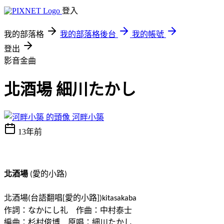
登入
我的部落格
我的部落格後台
我的帳號
登出
影音金曲
北酒場 細川たかし
河畔小築
13年前
北酒場
愛的小路
(
)
北酒場
台語翻唱
愛的小路
(
[
])kitasakaba
作詞：なかにし礼 作曲：中村泰士
編曲：杉村俊博 原唱：細川たかし