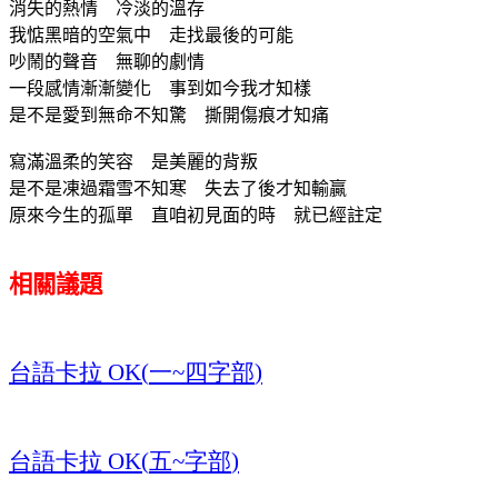
消失的熱情 冷淡的溫存
我惦黑暗的空氣中 走找最後的可能
吵鬧的聲音 無聊的劇情
一段感情漸漸變化 事到如今我才知樣
是不是愛到無命不知驚 撕開傷痕才知痛
寫滿溫柔的笑容 是美麗的背叛
是不是凍過霜雪不知寒 失去了後才知輸贏
原來今生的孤單 直咱初見面的時 就已經註定
相關議題
台語卡拉
一
四字部
OK(
~
)
台語卡拉
五
字部
OK(
~
)