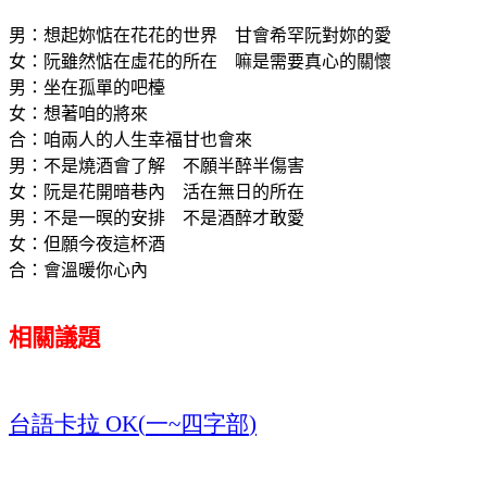
男：想起妳惦在花花的世界 甘會希罕阮對妳的愛
女：阮雖然惦在虛花的所在 嘛是需要真心的關懷
男：坐在孤單的吧檯
女：
想著咱的將來
合：咱兩人的人生幸福甘也會來
男：不是燒酒會了解 不願半醉半傷害
女：阮是花開暗巷內 活在無日的所在
男：不是一暝的安排 不是酒醉才敢愛
女：但願今夜這杯酒
合：會溫暖你心內
相關議題
台語卡拉
一
四字部
OK(
~
)