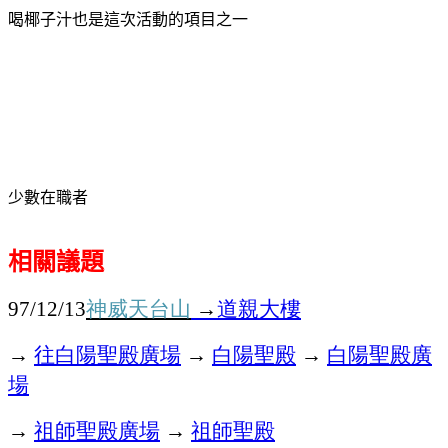
喝椰子汁也是這次活動的項目之一
少數在職者
相關議題
神威天台山
→
道親大樓
97/12/13
→
往白陽聖殿廣場
→
白陽聖殿
→
白陽聖殿廣
場
→
祖師聖殿廣場
→
祖師聖殿