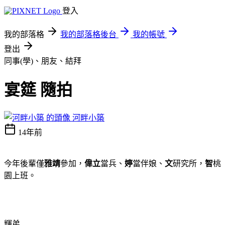
登入
我的部落格
我的部落格後台
我的帳號
登出
同事(學)、朋友、結拜
宴筵 隨拍
河畔小築
14年前
今年後輩僅
雅靖
參加，
偉立
當兵、
婷
當伴娘、
文
研究所，
智
桃
園上班
。
輝弟