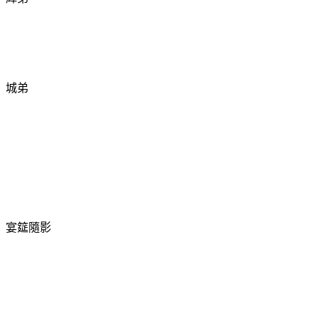
城弟
宴筵隨影