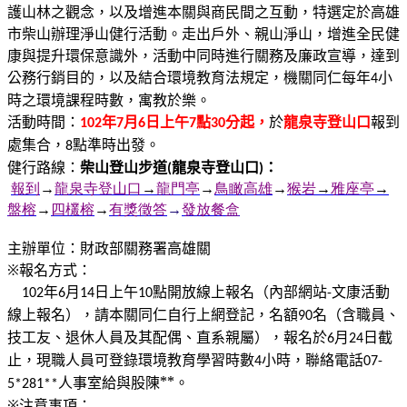
護山林之觀念，以及增進本關與商民間之互動，特選定於高雄
市柴山辦理淨山健行活動。走出戶外、親山淨山，增進全民健
康與提升環保意識外，活動中同時進行關務及廉政宣導，達到
公務行銷目的，以及結合環境教育法規定，機關同仁每年
小
4
時之環境課程時數，寓教於樂。
活動時間：
年
月
日上午
點
分起，
於
龍泉寺登山口
報到
102
7
6
7
30
處集合，
點準時出發。
8
健行路線：
柴山登山步道
龍泉寺登山口
：
(
)
報到
→
龍泉寺登山口
→
龍門亭
→
鳥瞰高雄
→
猴
岩
→
雅座亭
→
盤榕
→
四欉榕
→
有獎徵答
→
發放餐盒
主辦單位：財政部關務署高雄關
※報名方式：
年
月
日上午
點開放線上報名（內部網站
文康活動
102
6
14
10
-
線上報名），請本關同仁自行上網登記，名額
名（含職員、
90
技工友、退休人員及其配偶、直系親屬），報名於
月
日截
6
24
止，現職人員可登錄環境教育學習時數
小時，聯絡電話
4
07-
人事室給與股陳**。
5*281**
※注意事項：