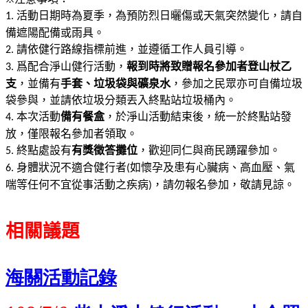
活動日期時為夏季，為預防烈日曬傷或天氣突然變化，請自
1.
備遮陽配備或雨具。
請依健行路線指標前進，並遵循工作人員引導。
2.
爲配合淨山健行活動，
報到時將致贈報名參加者登山杖乙
3.
支
，並備有
手套、垃圾袋與礦泉水
，參加之民眾亦可自備垃圾
袋參與，並請依垃圾分類丟入終點站垃圾桶內。
本次活動
備有餐盒
，於淨山活動結束後，統一於終點站發
4.
放，僅限報名參加者領取。
終點處設有
有獎徵答攤位
，歡迎同仁與商民踴躍參加。
5.
身體狀況不適合健行者
如懷孕及患有心臟病、高血壓、氣
6.
(
喘等任何不宜從事活動之疾病
，請勿報名參加，敬請見諒。
)
相關議題
海關活動記錄