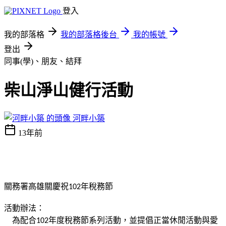
登入
我的部落格
我的部落格後台
我的帳號
登出
同事(學)、朋友、結拜
柴山淨山健行活動
河畔小築
13年前
關務署高雄關慶祝
年稅務節
102
活動辦法：
為配合
年度稅務節系列活動，並提倡正當休閒活動與愛
102