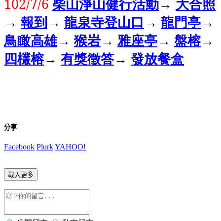
102/7/6
柴山淨山健行活動
→
大合照
→
報到
→
龍泉寺登山口
→
龍門亭
→
鳥瞰高雄
→
猴岩
→
雅座亭
→
盤榕
→
四欉榕
→
有獎徵答
→
發放餐盒
分享
Facebook
Plurk
YAHOO!
載入更多