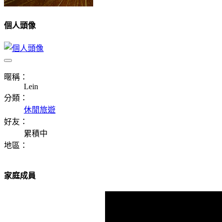
個人頭像
暱稱：
Lein
分類：
休閒旅遊
好友：
累積中
地區：
家庭成員