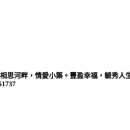
 (相思河畔，情愛小築。豐盈幸福，毓秀人生
351737