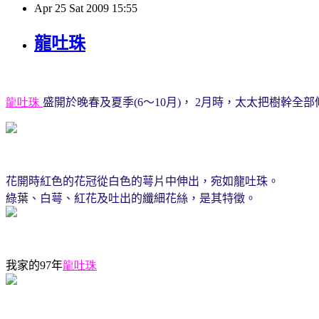
Apr
25
Sat
2009
15:55
龍吐珠
龍吐珠
盛開於晚春及夏季
(
6
～
10
月
)
，
2
月時，太太把樹幹全部
花開時紅色的花冠從白色的萼片中伸出，宛如龍吐珠。
綠葉、白萼、紅花及吐出的纖細花絲，是其特徵。
我家的
97
年
龍吐珠