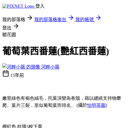
登入
我的部落格
我的部落格後台
我的帳號
登出
毓花園
葡萄葉西番蓮(艷紅西番蓮)
河畔小築
15年前
嫩莖綠色有褐色絨毛，托葉演變為卷鬚，藉以纏繞支持物攀
爬。葉片三裂，形似葡萄葉而得名。
(
攝於
怡明茶園
)
橙紅色
.
柱頭
3
枚下垂