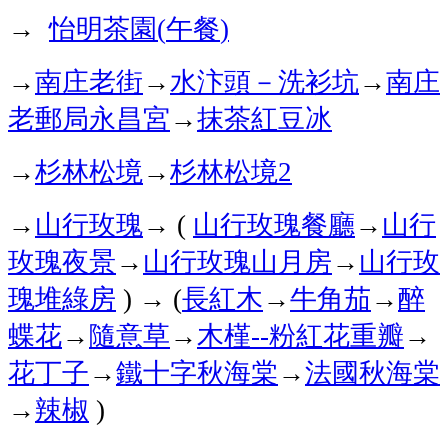
→
怡明茶園
午餐
(
)
→
南庄老街
→
水汴頭－洗衫坑
→
南庄
老郵局
永昌宮
→
抹茶紅豆冰
→
杉林松境
→
杉林松境
2
→
山行玫瑰
→
山行玫瑰
餐廳
→
山行
(
玫瑰
夜景
→
山行玫瑰
山月房
→
山行玫
瑰
堆綠房
→
長紅木
→
牛角茄
→
醉
)
(
蝶花
→
隨意草
→
木槿
粉紅花重瓣
→
--
花丁子
→
鐵十字秋海棠
→
法國秋海棠
→
辣椒
)