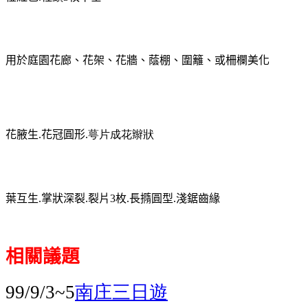
用於庭園花廊、花架、花牆、蔭棚、圍籬、或柵欄美化
花腋生
.
花冠圓形
.
萼片成花辮狀
葉互生
.
掌狀深裂
.
裂片
3
枚
.
長撱圓型
.
淺鋸齒緣
相關議題
南庄三日遊
99/9/3~5