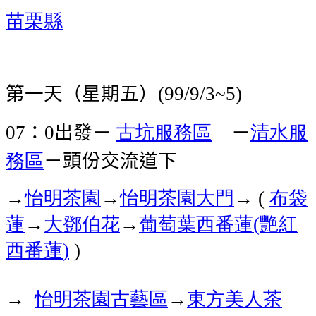
苗栗縣
第一天（星期五）
(99/9/3~5)
：
出發－
古坑服務區
－
清水服
07
0
務區
－頭份交流道下
→
怡明茶園
→
怡明茶園
大門
→
布袋
(
蓮
→
大鄧伯花
→
葡萄葉西番蓮
艷紅
(
西番蓮
)
)
→
怡明茶園
古藝區
→
東方美人茶