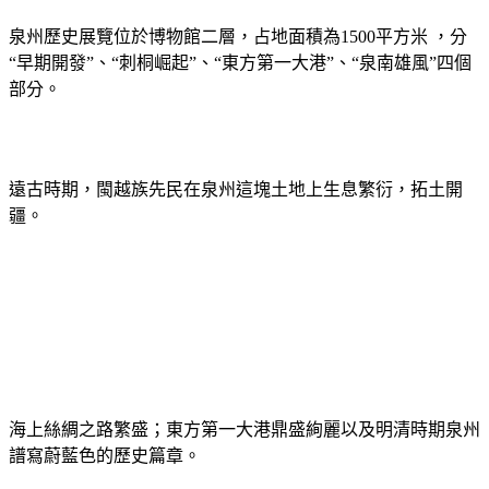
泉州歷史展覽位於博物館二層，占地面積為
1500
平方米
，分
“早期開發”、“刺桐崛起”、“東方第一大港”、“泉南雄風”四個
部分。
遠古時期，閩越族先民在泉州這塊土地上生息繁衍，拓土開
疆。
海上絲綢之路繁盛；東方第一大港鼎盛絢麗以及明清時期泉州
譜寫蔚藍色的歷史篇章。