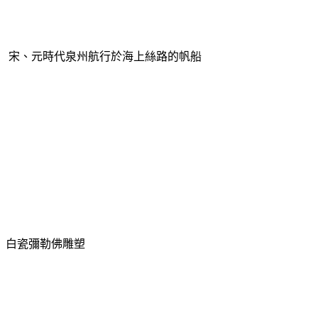
宋、元時代泉州航行於海上絲路的帆船
白瓷彌勒佛雕塑