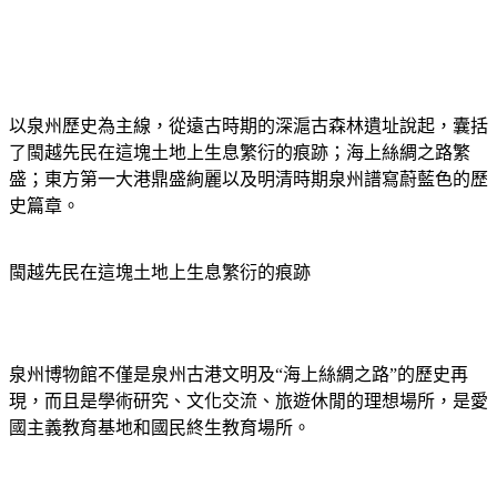
以泉州歷史為主線，從遠古時期的深滬古森林遺址說起，囊括
了閩越先民在這塊土地上生息繁衍的痕跡；海上絲綢之路繁
盛；東方第一大港鼎盛絢麗以及明清時期泉州譜寫蔚藍色的歷
史篇章。
閩越先民在這塊土地上生息繁衍的痕跡
泉州博物館不僅是泉州古港文明及“海上絲綢之路”的歷史再
現，而且是學術研究、文化交流、旅遊休閒的理想場所，是愛
國主義教育基地和國民終生教育場所。