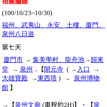
相關議題
(100/10/23~10/30)
福州、武夷山、永安、土樓、廈門、
泉州八日遊
第七天
廈門市
集美學村、龍舟池
→
歸來
→
堂
泉州
【
開元寺
→
入口
→
→
(
→
大雄寶殿
→
東西塔
泉州博物
) →
館
】
→【
泉州
文廟
車程約
】、【
泉
(
2H)