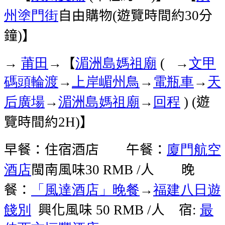
州塗門街
自由購物
遊覽時間約
分
(
30
鐘
】
)
莆田
→【
湄洲島
媽祖廟
→
文甲
→
(
碼頭
輪渡
→
上岸
嵋州鳥
→
電瓶車
→
天
后廣場
→
湄洲島
媽祖廟
→
回程
遊
) (
覽時間約
】
2H)
早餐：住宿酒店 午餐：
廈門航空
酒店
閩南風味
人 晚
30 RMB /
餐：
「風達酒店」晚餐
→
福建八日遊
餞別
興化風味
人
宿
最
50 RMB /
: