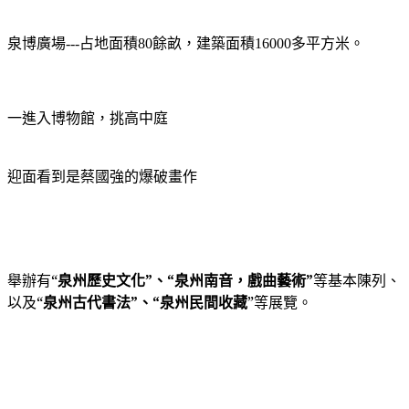
餘畝，建築面積
多平方米。
泉博廣場---
占地面積
80
16000
一進入博物館，挑高中庭
迎面看到是蔡國強的爆破畫作
舉辦有“
泉州歷史文化”、“泉州南音，戲曲藝術”
等基本陳列、
以及“
泉州古代書法”、“泉州民間收藏
”等展覽。