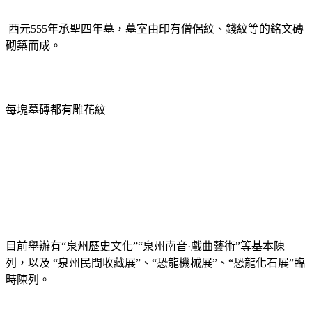
西元
555
年承聖四年墓，墓室由印有僧侶紋、錢紋等的銘文磚
砌築而成。
每塊墓磚都有雕花紋
目前舉辦有
“
泉州歷史文化
”“
泉州南音
·
戲曲藝術
”
等基本陳
列，以及
“
泉州民間收藏展
”
、
“
恐龍機械展
”
、
“
恐龍化石展
”
臨
時陳列。