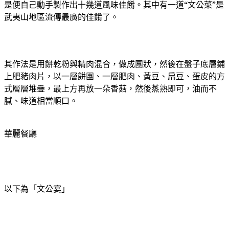
是便
自己動手製作出十幾道風味佳餚。
其中有一道“文公菜”
是
武夷山地區流傳最廣的佳餚了。
其作法是用餅乾粉與精肉混合，做成團狀，然後在盤子底層鋪
上肥豬肉片，以一層餅團、一層肥肉、黃豆、扁豆、蛋皮的方
式層層堆疊，最上方再放一朵香菇，然後蒸熟即可，油而不
膩、味道相當順口。
華麗餐廳
以下為「文公宴」