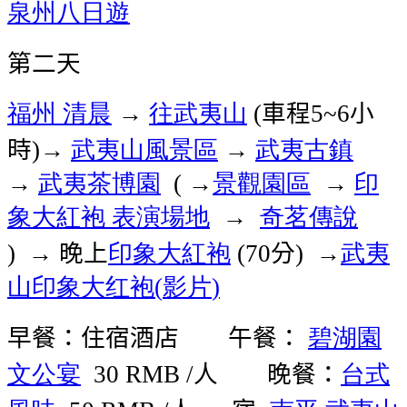
泉州八日遊
第二天
福州
清晨
往武夷山
車程
小
→
(
5~6
時
武夷山風景區
武夷古鎮
)→
→
武夷茶博園
景觀園區
印
→
( →
→
象大紅袍
表演場地
奇茗傳說
→
晚上
印象大紅袍
分
武夷
) →
(70
) →
山印象大红袍
影片
(
)
早餐：住宿酒店 午餐：
碧湖園
文公宴
人 晚餐：
台式
30 RMB /