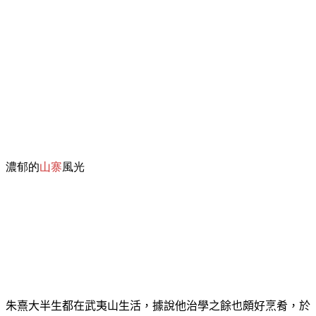
濃郁的
山寨
風光
朱熹大半生都在武夷山生活，據說他治學之餘也頗好烹肴，於