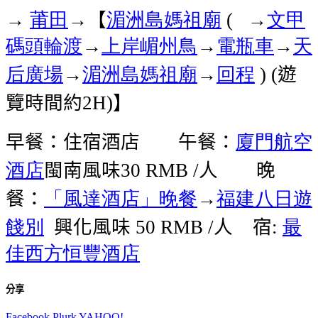
莆田
→【
湄洲島
媽祖廟
→
文甲
→
(
碼頭
輪渡
→
上岸
嵋州鳥
→
電瓶車
→
天
后廣場
→
湄洲島
媽祖廟
→
回程
遊
) (
覽時間約
】
2H)
早餐：住宿酒店 午餐：
廈門航空
酒店
閩南風味
人 晚
30 RMB /
餐：
「風達酒店」晚餐
→
福建八日遊
餞別
興化風味
人
宿
最
50 RMB /
:
佳西方恒豐酒店
分享
Facebook
Plurk
YAHOO!