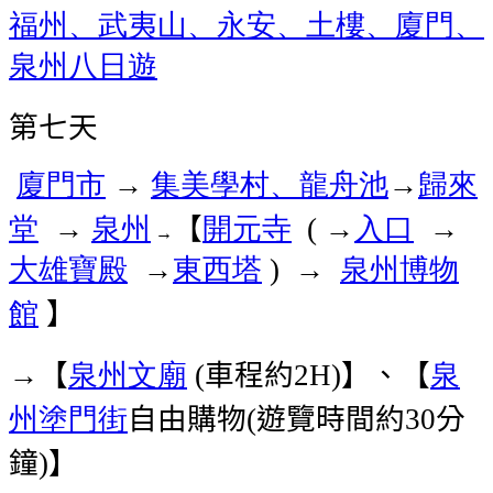
福州、武夷山、永安、土樓、廈門、
泉州八日遊
第七天
廈門市
集美學村、龍舟池
→
歸來
→
堂
泉州
【
開元寺
→
入口
→
→
(
→
大雄寶殿
→
東西塔
泉州博物
) →
館
】
→【
泉州
文廟
車程約
】、【
泉
(
2H)
州塗門街
自由購物
遊覽時間約
分
(
30
鐘
】
)