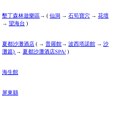
墾丁森林遊樂區
→
仙洞
→
石筍寶穴
→
花壇
(
→
望海台
)
夏都沙灘酒店
→
普羅館
→
波西塔諾館
→
沙
(
灘篇
→
夏都沙灘酒店
)
SPA/
)
海生館
屏東縣