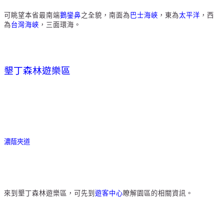
可眺望本省最南端
鵝鑾鼻
之全貌，南面為
巴士海峽
，東為
太平洋
，西
為
台灣海峽
，三面環海。
墾丁森林遊樂區
濃蔭夾道
來到墾丁森林遊樂區，可先到
遊客中心
瞭解園區的相關資訊。