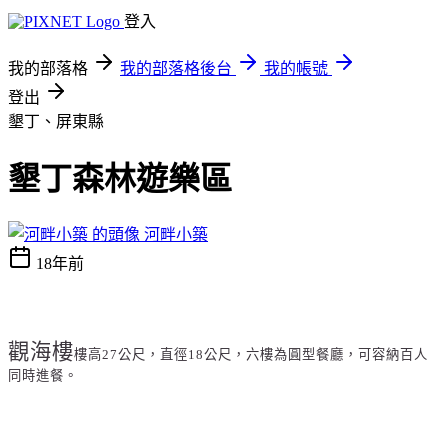
登入
我的部落格
我的部落格後台
我的帳號
登出
墾丁、屏東縣
墾丁森林遊樂區
河畔小築
18年前
觀海樓
樓高
27
公尺，直徑
18
公尺，六樓為圓型餐廳，可容納百人
同時進餐。