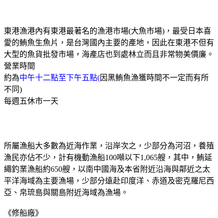
東港漁港內有東港最著名的漁港市場
(
大魚市場
)
，最受日本喜
愛的鮪魚生魚片，是台灣國內主要的產地，因此在東港不但有
大型的魚貨批發市場，海產店也到處林立而且非常物美價廉。
營業時間
約為
中午十二點至下午五點
(
因黑鮪魚漁獲時間不一定而有所
不同
)
每週五休市一天
所屬漁船大多數為近海作業，沿岸次之，少部分為河沼，養殖
漁民亦佔不少，計有機動漁船
100
噸以下
1,065
艘，其中，鮪延
繩釣業漁船約
650
艘，以南中國海及本省附近沿海與鄰近之太
平洋海域為主要漁場，少部分遠赴印度洋、赤道及密克羅尼西
亞、帛琉島與關島附近海域為漁場。
《修船廠》