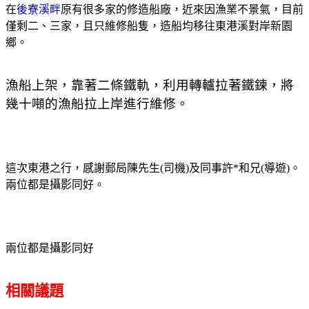
在
後寮溪畔
原有很多家的修造船廠，近來因漁業不景氣，目前
僅剩二、三家，且只維修船隻，造船均移往東港溪對岸新園
鄉。
漁船上架，靠著二條鐵軌，利用轉轤拉著鐵鍊，將
幾十噸的漁船拉上岸進行維修。
這次東港之行，感謝郵局陳先生
(
司機
)
及同事許
*
和兄
(
導遊
)
。
兩位都是攝影同好。
兩位都是攝影同好
相關議題