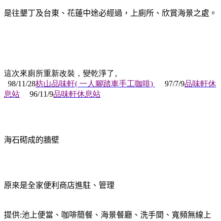
是往墾丁及台東、花蓮
中途必經過，上廁所、欣賞海景之處。
這次來廁所重新改裝，變乾淨了。
98/11/28
枋山品味軒
(
一人腳踏車手工咖啡
)
97/7/9
品味軒休
息站
96/11/9
品味軒休息站
海石砌成的牆壁
原來是全家便利商店進駐
、管理
提供
:
池上便當、咖啡簡餐、海景餐廳、洗手間、寬頻無線上