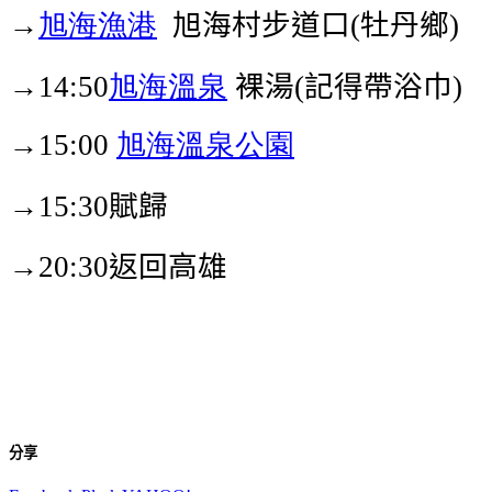
→
旭海漁港
旭海村步道口
牡丹鄉
(
)
→
旭海溫泉
裸湯
記得帶浴巾
14:50
(
)
→
旭海溫泉公園
15:00
→
賦歸
15:30
→
返回高雄
20:30
分享