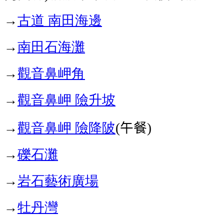
→
古道
南田海邊
→
南田石海灘
→
觀音鼻岬角
→
觀音鼻岬
險升坡
→
觀音鼻岬
險降陂
午餐
(
)
→
礫石灘
→
岩石藝術廣場
→
牡丹灣