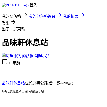
登入
我的部落格
我的部落格後台
我的帳號
登出
墾丁、屏東縣
品味軒休息站
河畔小築
15年前
品味軒休息站
位於屏鵝公路
(
台一線
449k
處
)
地址
:
屏東縣枋山鄉南和路
80
號