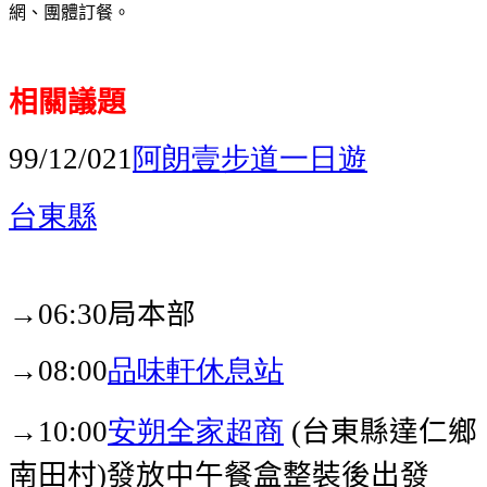
網、團體訂餐。
相關議題
阿朗壹步道一日遊
99/12/021
台東縣
→
局本部
06:30
→
品味軒休息站
08:00
→
安朔全家超商
台東縣達仁鄉
10:00
(
南田村
發放中午餐盒整裝後出發
)