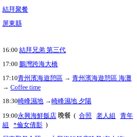
結拜聚餐
屏東縣
結拜兄弟
第三代
16:00
鵬灣跨海大橋
17:00
青州濱海遊憩區
→
青州濱海遊憩區
海灘
17:10
→
Coffee time
崎峰濕地
→
崎峰濕地
夕陽
18:30
永興海鮮飯店
晚餐
合照
老人組
青年
19:00
(
組
倫女倩影
*
)