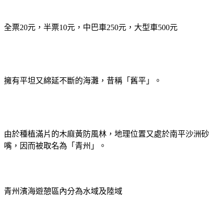
全票
元，半票
元，
中巴車
元，大型車
元
20
10
250
500
擁有平坦又綿延不斷的海灘，昔稱「舊平」。
由於種植滿片的木麻黃防風林，地理位置又處於南平沙洲砂
嘴，因而被取名為「青州」。
青州濱海遊憩區內分為水域及陸域