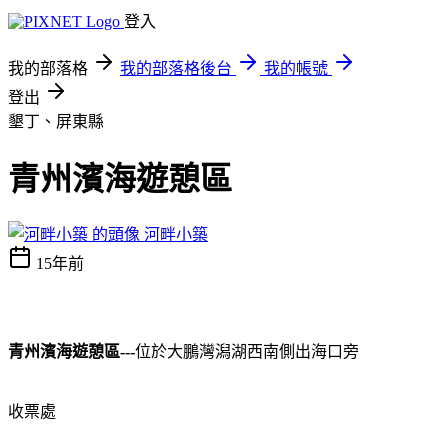
登入
我的部落格
我的部落格後台
我的帳號
登出
墾丁、屏東縣
青州濱海遊憩區
河畔小築
15年前
青州濱海遊憩區
位於大鵬灣潟湖西南側出海口旁
---
收票
處