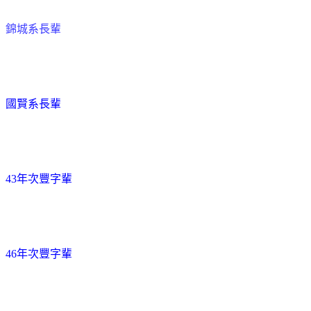
錦城系長輩
國賢系長輩
43年次豐字輩
46年次豐字輩