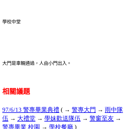
學校中堂
大門是車輛通過，人由小門出入。
相關議題
警專畢業典禮
→
警專大門
→
雨中隊
97/6/13
(
伍
→
大禮堂
→
學妹歡送隊伍
→
警窗至友
→
警專畢業
校園
→
學校餐廳
)