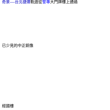
奇景----台北捷運
軌道從
警專
大門牌樓上通過
已少見的中正銅像
經國樓