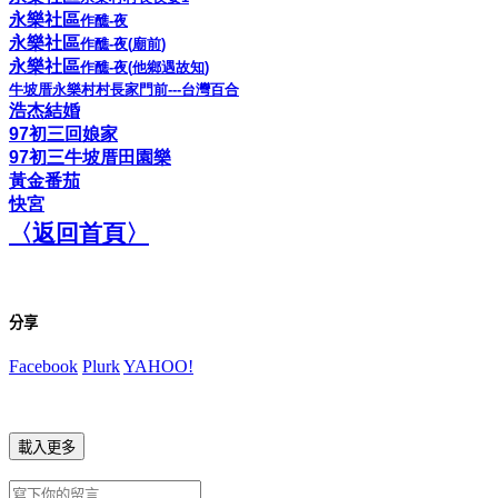
永樂社區
作醮
-
夜
永樂社區
作醮
-
夜
(
廟
前
)
永樂社區
作醮
-
夜
(
他
鄉
遇
故
知
)
牛坡厝永樂村村長家門
前
---
台灣百
合
浩杰結婚
97
初三回娘
家
97
初三牛坡厝田園
樂
黃金番茄
快
宮
〈返回
首
頁〉
分享
Facebook
Plurk
YAHOO!
載入更多