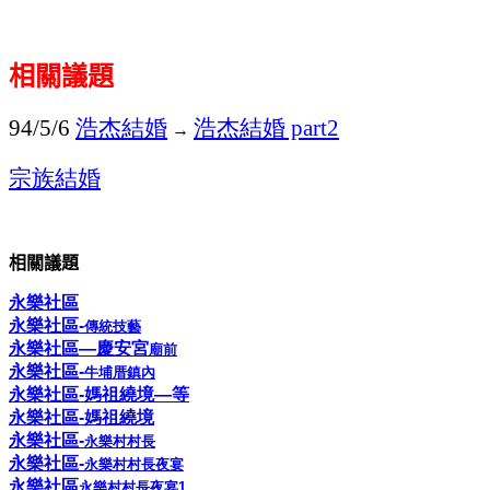
相關議題
浩杰結婚
浩杰結婚
94/5/6
part2
→
宗族結婚
相關議題
永樂社區
永樂社區
-
傳統
技
藝
永樂
社區
—
慶
安
宮
廟前
永樂
社區
-
牛埔厝
鎮
內
永樂社
區
-
媽祖繞境
—
等
永樂社區
-
媽祖繞境
永樂社區
-
永樂村村長
永樂社區
-
永樂村村長
夜
宴
永樂社區
永樂村村長
夜
宴
1