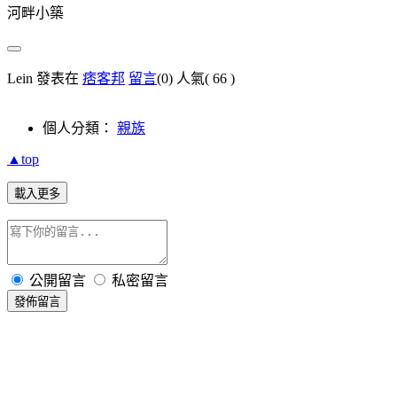
河畔小築
Lein 發表在
痞客邦
留言
(0)
人氣(
66
)
個人分類：
親族
▲top
載入更多
公開留言
私密留言
發佈留言