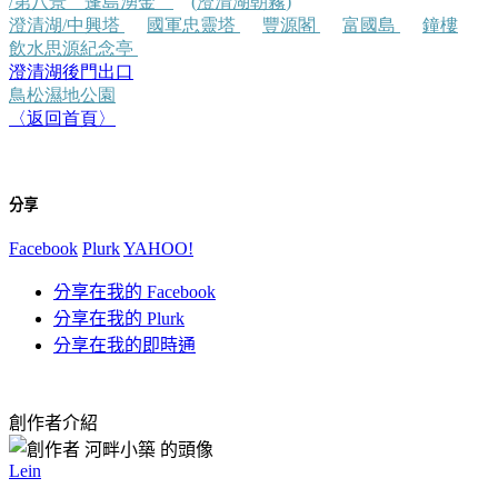
/
第八景
蓬島湧金
(
澄清湖朝霧
)
澄清湖
/
中興塔
國軍忠靈塔
豐源閣
富國島
鐘樓
飲水思源紀念亭
澄清湖後門出口
鳥松濕地公園
〈返回首頁〉
分享
Facebook
Plurk
YAHOO!
分享在我的 Facebook
分享在我的 Plurk
分享在我的即時通
創作者介紹
Lein