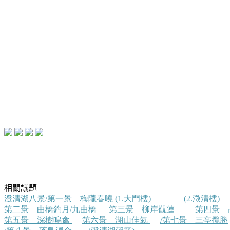
相關議題
澄清湖八景
/
第一景 梅隴春曉
(1.
大門樓
)
(2.
澂清樓
)
第二景
曲橋釣月
/
九曲橋
第三景
柳岸觀蓮
第四景
第五景
深樹鳴禽
第六景
湖山佳氣
/
第七景
三亭攬勝