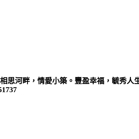
 (相思河畔，情愛小築。豐盈幸福，毓秀人生
351737