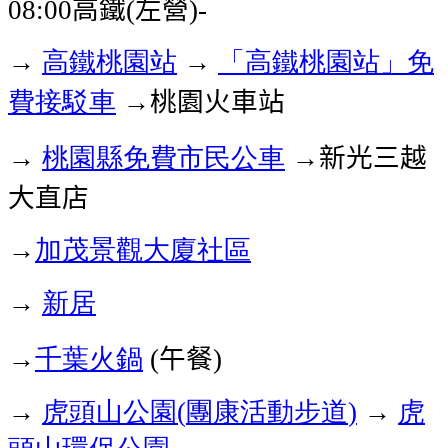
高鐵
左營
08:00
(
)-
→
高鐵桃園站
→
「高鐵桃園站」免
費接駁車
→桃園火車站
→
桃園縣免費市民公車
→
新光三越
大直店
→
加茂景觀大廈社區
→
新居
→
千葉火鍋
午餐
(
)
→
虎頭山公園
團康活動步道
→
虎
(
)
頭山環保公園