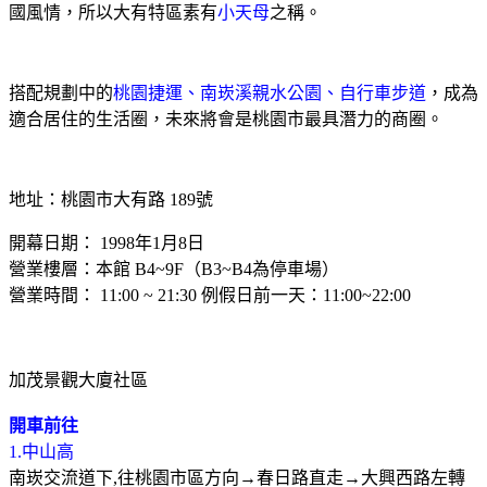
國風情，所以大有特區素有
小天母
之稱。
搭配規劃中的
桃園捷運、南崁溪親水公園、自行車步道
，成為
適合居住的生活圈，未來將會是桃園市最具潛力的商圈。
地址：桃園市大有路
189
號
開幕日期：
1998
年
1
月
8
日
營業樓層：本館
B4~9F
（
B3~B4
為停車場）
營業時間：
11:00 ~ 21:30
例假日前一天：
11:00~22:00
加茂景觀大廈社區
開車前往
1.
中山高
南崁交流道下
,
往桃園市區方向
→
春日路直走
→
大興西路左轉