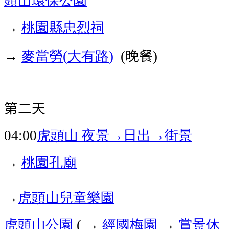
→
桃園縣忠烈祠
→
麥當勞
大有路
晚餐
(
)
(
)
第二天
虎頭山
夜景→日出→街景
04:00
→
桃園孔廟
→
虎頭山兒童樂園
虎頭山公園
→
經國梅園
→
賞景休
(