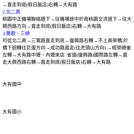
→
直走到底
(
假日飯店
)
右轉
→
大有路
2.
北二高
桃園中正機場聯絡道下
→
往機場途中於南桃園交流道下
→
往大
興西路方向
→
直走到底
(
假日飯店
)
右轉
→
大有路
3.
鶯歌、三峽
可從北二高
→
三鶯路直走到底
→
復興路右轉
→
不上高架橋
,
於
橋下迴轉往巨蛋方向
→
成功路直走
(
往虎頭山方向
) →
經榮總後
左轉
→
大有路
中壢、內壢來店
:
省道
(
復興路
)
國際路左轉
→
直
走大興西路右轉
→
直走到底
(
假日飯店
)
右轉
→
大有路
大有國中
大有國小