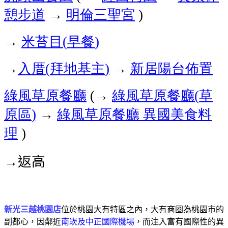
憩步道
→
明倫三聖宮
)
→
米苔目
早餐
(
)
→
入厝
拜地基主
→
新居陽台佈置
(
)
綠風草原餐廳
→
綠風草原餐廳
草
(
(
原區
→
綠風草原餐廳
異國美食料
)
理
)
→返高
新光三越桃園店
位於桃園大有特區之內，大有商圈為桃園市的
副都心，因鄰近
南崁及中正國際機場
，而注入富有國際性的異