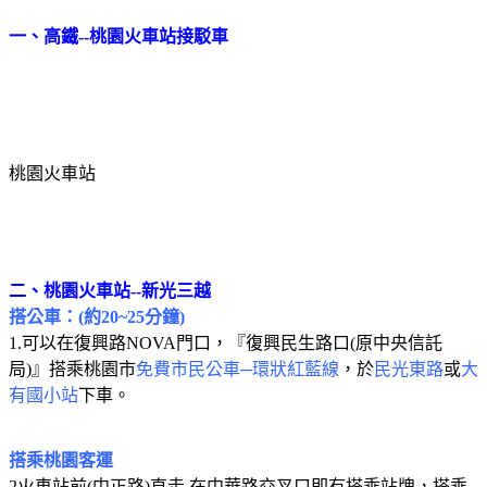
一、高鐵
--
桃園火車站接駁車
桃園火車站
二、桃園火車站--新光三越
搭公車：
(
約
20~25
分鐘
)
1.
可以在復興路
NOVA
門口，『復興民生路口
(
原中央信託
局
)
』搭乘桃園市
免費市民公車─環狀紅藍線
，於
民光東路
或
大
有國小站
下車。
搭乘桃園客運
2
火車站前
(
中正路
)
直走
,
在中華路交叉口即有搭乘站牌，搭乘