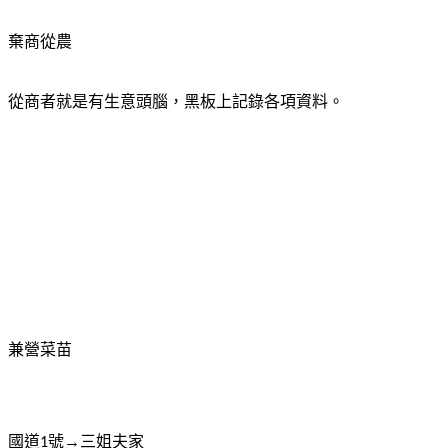
棄商從農
從商者就是有生意頭腦，黑板上記錄各項資料。
兼營菜苗
國道
號→三姐夫家
1