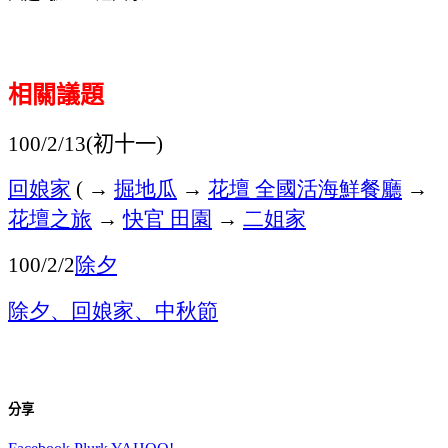
相關議題
初十一
100/2/13(
)
回娘家
→
掘地瓜
→
花壇
全國活海鮮餐廳
→
(
花壇之旅
→
快官
田園
→
二姐家
除夕
100/2/2
除夕、回娘家、
中秋節
分享