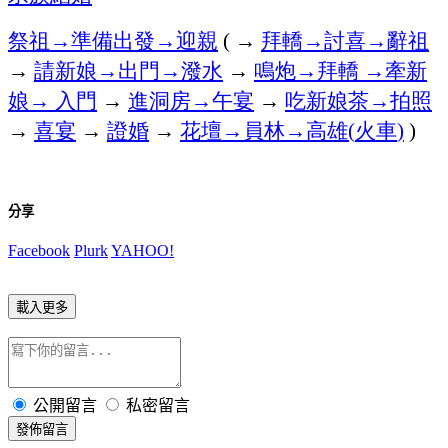
祭祖→準備出發→迎親
→
拜轎→討喜→辭祖
(
→
請新娘→出門→潑水
→
鳴炮→拜轎
→牽新
娘→
入門
→
進洞房→午宴
→
吃新娘茶→拍照
→
喜宴
→
證婚
→
花壇→員林→高雄
火車
(
)
)
分享
Facebook
Plurk
YAHOO!
載入更多
公開留言
私密留言
發佈留言