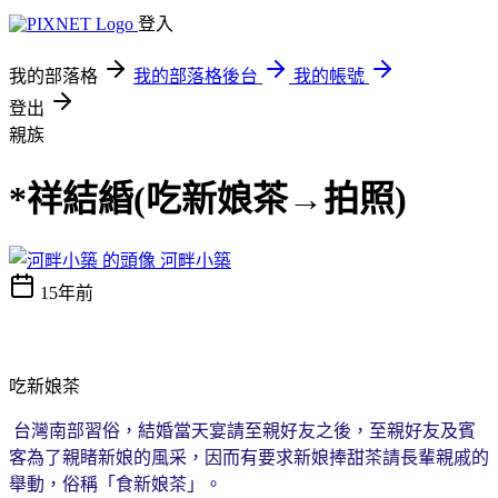
登入
我的部落格
我的部落格後台
我的帳號
登出
親族
*祥結緍(吃新娘茶→拍照)
河畔小築
15年前
吃新娘茶
台灣南部習俗，結婚當天宴請至親好友之後，至親好友及賓
客為了親睹新娘的風采，因而有要求新娘捧甜茶請長輩親戚的
舉動，俗稱「食新娘茶」。