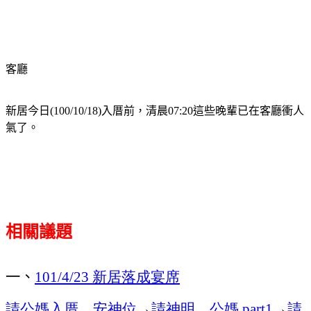
客廳
新居今日
入厝前，清晨
這些晚輩已在客廳衝人
(100/10/18)
07:20
氣了。
相關議題
一、
新居落成宴席
101/4/23
請公媽入厝、安神位
→
請神明、公媽
→
請
part1