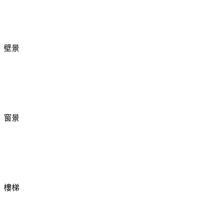
壁景
窗景
樓梯