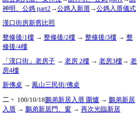
神明、公媽
→
公媽入新厝
→
公媽入厝儀式
part2
漢口街房新舊比照
整修後
樓
→
整修後
樓
→
整修後
樓
→
整
/1
/2
/3
修後
樓
/4
「漢口街」老房子
→
老房
樓
→
老房
樓
→
老
2
3
房
樓
4
新佛桌
→
鳳山三民街
佛桌
/
二、
鵬弟新居入厝
圍爐
→
鵬弟新居
100/10/18
入厝
→
鵬弟新居門、窗
→
再次光臨新居