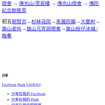
燈會
→
佛光山
雲居樓
→
佛光山燈會
→
佛陀
/
紀念館夜景
初五
順賢宮
→
杉林花田
→
美麗田園
→
大愛村
→
旗山老街
→
旗山
元宵節燈會
→
旗山
枝仔冰城
/
晚餐
分享
Facebook
Plurk
YAHOO!
分享在我的 Facebook
分享在我的 Plurk