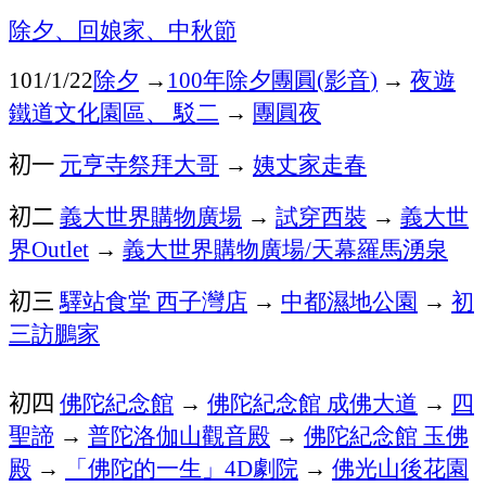
除夕、回娘家、
中秋節
除夕
→
年除夕團圓
影音
→
夜遊
101/1/22
100
(
)
鐵道文化園區、
駁二
→
團圓夜
初一
元亨寺祭拜大哥
→
姨丈家走春
初二
義大世界購物廣場
→
試穿西裝
→
義大世
界
→
義大世界購物廣場
天幕羅馬湧泉
Outlet
/
初三
驛站食堂
西子灣店
→
中都濕地公園
→
初
三訪鵬家
初四
佛陀紀念館
→
佛陀紀念館
成佛大道
→
四
聖諦
→
普陀洛伽山觀音殿
→
佛陀紀念館
玉佛
殿
→
「佛陀的一生」
劇院
→
佛光山後花園
4D