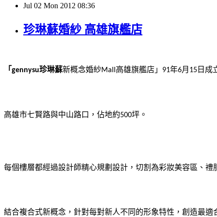
Jul
02
Mon
2012
08:36
珍琳蘇婚紗 高雄旗艦店
「
珍琳蘇
新概念婚紗
高雄旗艦店」
年
月
日成
gennysu
Mall
91
6
15
高雄市七賢路與中山路口，佔地約
坪。
500
每個樓層都經過設計師精心規劃設計，切割為彩妝美容區、禮
結合複合式新概念，針對每對新人不同的形象特性，創造最適