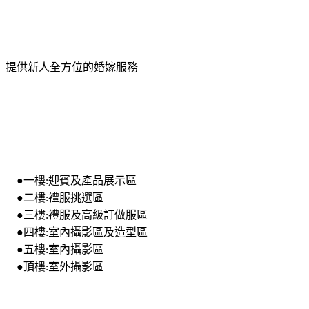
提供新人全方位的婚嫁服務
一樓
迎賓及產品展示區
●
:
二樓
禮服挑選區
●
:
三樓
禮服及高級訂做服區
●
:
四樓
室內攝影區及造型區
●
:
五樓
室內攝影區
●
:
頂樓
室外攝影區
●
: