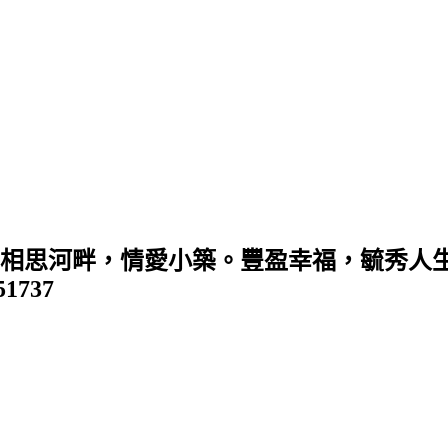
 (相思河畔，情愛小築。豐盈幸福，毓秀人生
351737