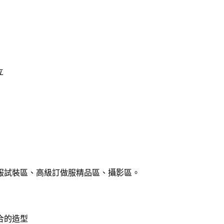
立
服試裝區、高級訂做服精品區、攝影區。
合的造型