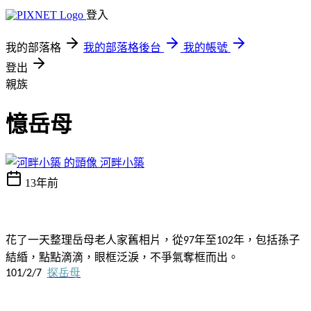
登入
我的部落格
我的部落格後台
我的帳號
登出
親族
憶岳母
河畔小築
13年前
花了一天整理岳母老人家舊相片，從
年至
年，包括孫子
97
102
結緍，點點滴滴，眼框泛淚，不爭氣奪框而出。
探岳母
101/2/7