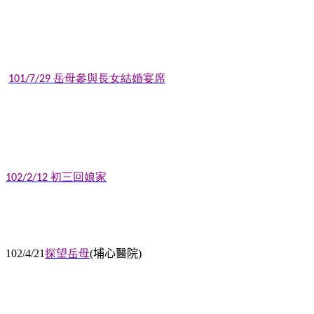
岳母
參與長女結婚宴席
101/7/29
初三
回娘家
102/2/12
探望岳母
埔心醫院
102/4/21
(
)