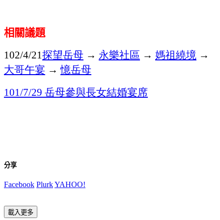
相關議題
探望岳母
→
永樂社區
→
媽祖繞境
→
102/4/21
大哥午宴
→
憶岳母
岳母參與長女結婚宴席
101/7/29
分享
Facebook
Plurk
YAHOO!
載入更多