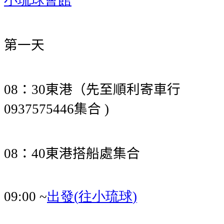
第一天
：
東港（先至順利寄車行
08
30
集合
0937575446
)
：
東港搭船處集合
08
40
出發
往小琉球
09:00 ~
(
)