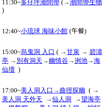
多仔坪潮間帶
潮間帶生物
11:30~
(→
)
小琉球
海味小館
午餐
12:40~
(
)
烏鬼洞
入口
甘泉
→
碧濤
15:00~
( →
亭
別有洞天
幽情谷
洌池
海
→
→
→
→
仙壇
)
美人洞入口→曲徑探幽
17:00~
( →
美人洞
天外天
仙人洞
望海亭
→
→