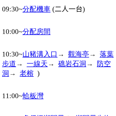
分配機車
二人一台
09:30~
(
)
分配房間
10:00~
山豬溝入口
觀海亭
落葉
10:30~
→
→
步道
一線天
礁岩石洞
防空
→
→
→
洞
老榕
→
)
蛤板灣
11:00~