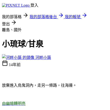
登入
我的部落格
我的部落格後台
我的帳號
登出
離島、國外
小琉球/甘泉
河畔小築
14年前
放棄進入
烏鬼洞內，走另一條路，往
海邊。
由幽暗轉明亮