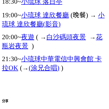
小琉球
落日亭
18:30~
小琉球
達欣餐廳
晚餐
→
小
19:00~
(
)
琉球
達欣餐廳
影音
(
)
夜遊
白沙碼頭夜景
花
20:00~
( →
→
瓶岩夜景
)
小琉球中華電信中興會館
卡
21:30~
拉
涂兄合唱
OK
(→
(
)
)
分享