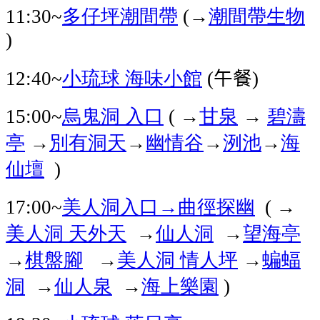
多仔坪潮間帶
潮間帶生物
11:30~
(→
)
小琉球
海味小館
午餐
12:40~
(
)
烏鬼洞
入口
甘泉
→
碧濤
15:00~
( →
亭
別有洞天
幽情谷
洌池
海
→
→
→
→
仙壇
)
美人洞入口→曲徑探幽
17:00~
( →
美人洞
天外天
仙人洞
望海亭
→
→
棋盤腳
美人洞
情人坪
蝙蝠
→
→
→
洞
仙人泉
海上樂園
→
→
)