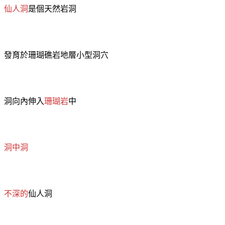
仙人洞
是個天然岩洞
發育於
珊瑚礁
岩地層小型洞穴
洞向內伸入
珊瑚岩
中
洞中洞
不深的
仙人洞