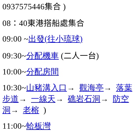
集合
0937575446
)
：
東港搭船處集合
08
40
出發
往小琉球
09:00 ~
(
)
分配機車
二人一台
09:30~
(
)
分配房間
10:00~
山豬溝入口
觀海亭
落葉
10:30~
→
→
步道
一線天
礁岩石洞
防空
→
→
→
洞
老榕
→
)
蛤板灣
11:00~