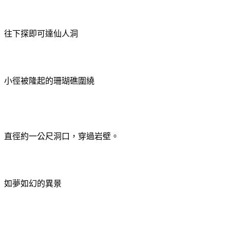
往下探即可達仙人洞
小徑被隆起的珊瑚礁圍繞
直徑約一公尺洞口，穿過岩壁。
如夢如幻的異景