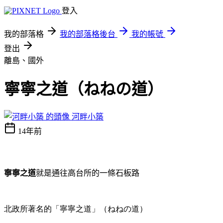
登入
我的部落格
我的部落格後台
我的帳號
登出
離島、國外
寧寧之道（ねねの道）
河畔小築
14年前
寧寧之道
就是通往高台所的一條石板路
北政所著名的「寧寧之道」（ねねの道）