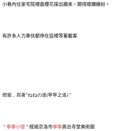
小巷內住家宅院裡面櫻花探出牆來，開得燦爛繽紛。
有許多人力車伕都停在這裡等著載客
燈籠，寫著
ねねの道
寧寧之道
"
(
) "
寧寧小徑
經過京洛市
寧寧
高台寺堂美術館
"
"