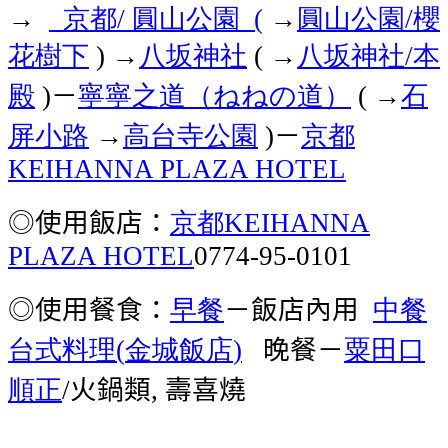
京都
圓山公園
圓山公園
櫻
→
/
(
→
/
花樹下
八坂神社
→
八坂神社
本
) →
(
/
殿
－
寧寧之道（ねねの道）
石
)
( →
屏小路
高台寺公園
－
京都
→
)
KEIHANNA PLAZA HOTEL
◎使用飯店：
京都
KEIHANNA
PLAZA HOTEL
0774-95-0101
◎使用餐食：
早餐
－飯店內用
中餐
台式料理
金城飯店
晚餐－
粟田口
(
)
順正
火鍋類
壽喜燒
/
,