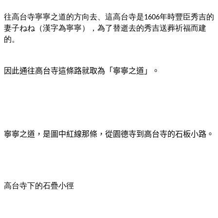
往高台寺寧寧之道的方向去、
這高台寺是
年時豐臣秀吉的
1606
妻子ねね（漢字為寧寧），為了替逝去的秀吉送葬祈福而建
的。
因此通往高台寺這條路就取為「寧寧之道」。
寧寧之道，是圖中紅線那條，從園德寺到高台寺的石板小路。
高台寺下的石疊小徑