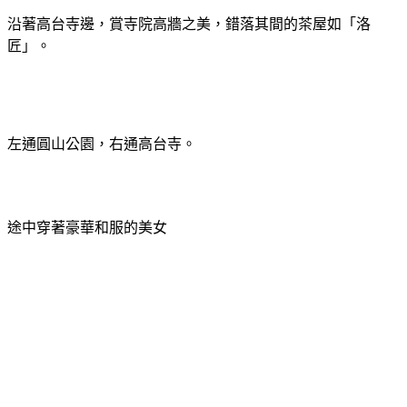
沿著高台寺邊，賞寺院高牆之美，錯落其間的茶屋如「洛
匠」。
左通圓山公園，右通高台寺。
途中穿著豪華和服的美女