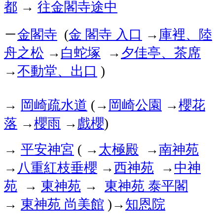
都
往金閣寺途中
→
－
金閣寺
金
閣寺
入口
庫裡、陸
(
→
舟之松
白蛇塚
夕佳亭、茶席
→
→
不動堂、出口
→
)
岡崎疏水道
岡崎公園
櫻花
→
(→
→
落
櫻雨
戲櫻
→
→
)
平安神宮
太極殿
南神苑
→
( →
→
八重紅枝垂櫻
西神苑
中神
→
→
→
苑
東神苑
東神苑
泰平閣
→
→
東神苑
尚美館
知恩院
→
)→