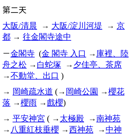
第二天
大阪
清晨
大阪
淀川河堤
京
/
→
/
→
都
往金閣寺途中
→
－
金閣寺
金
閣寺
入口
庫裡、陸
(
→
舟之松
白蛇塚
夕佳亭、茶席
→
→
不動堂、出口
→
)
岡崎疏水道
岡崎公園
櫻花
→
(→
→
落
櫻雨
戲櫻
→
→
)
平安神宮
太極殿
南神苑
→
( →
→
八重紅枝垂櫻
西神苑
中神
→
→
→