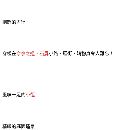
幽靜的古徑
穿梭在
寧寧之道，石屏
小路，逛街，購物真令人難忘！
風味十足的
小徑
.
精緻的庭園造景