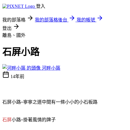
登入
我的部落格
我的部落格後台
我的帳號
登出
離島、國外
石屏小路
河畔小築
14年前
石屏小路
寧寧之道中間有一條小小的小石板路
~
石屏
小路
掛著風情的牌子
~