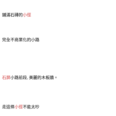
鋪滿石磚的
小徑
完全不商業化的小路
石屏
小路前段
美麗的木板牆。
,
走這條
小徑
不能太吵