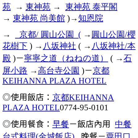
苑
東神苑
東神苑
泰平閣
→
→
東神苑
尚美館
知恩院
→
)→
京都
圓山公園
圓山公園
櫻
→
/
(
→
/
花樹下
八坂神社
→
八坂神社
本
) →
(
/
殿
－
寧寧之道（ねねの道）
石
)
( →
屏小路
高台寺公園
－
京都
→
)
KEIHANNA PLAZA HOTEL
◎使用飯店：
京都
KEIHANNA
PLAZA HOTEL
0774-95-0101
◎使用餐食：
早餐
－飯店內用
中餐
台式料理
金城飯店
晚餐－
粟田口
(
)