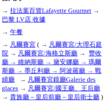
拉法葉百貨
→
Lafayette Gourmet
→
巴黎
店
收據
LV
午餐
→
凡爾賽宮
凡爾賽宮
大理石庭
→
( →
/
院
凡爾賽宮
海格立斯廳
豐收
→
/
→
廳
→
維納斯廳
→
黛安娜廳
→
瑪爾
斯廳
→
墨丘利廳
→
阿波羅廳
→
戰
績廳
凡爾賽宮鏡廳
→
Galerie des
凡爾賽宮
國王廳、王后廳
glaces
→
/
貴族廳－皇后前廳－皇后衛士廳
→
)