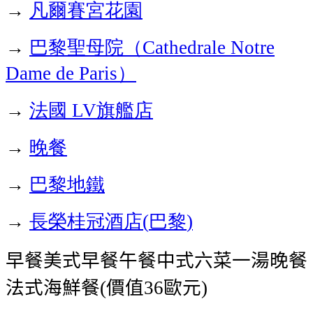
凡爾賽宮花園
→
巴黎聖母院（
→
Cathedrale Notre
）
Dame de Paris
法國
旗艦店
→
LV
晚餐
→
巴黎地鐵
→
長榮桂冠酒店
巴黎
→
(
)
早餐美式早餐午餐中式六菜一湯晚餐
法式海鮮餐
價值
歐元
(
36
)