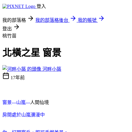
登入
我的部落格
我的部落格後台
我的帳號
登出
桃竹苗
北橫之星 窗景
河畔小築
17年前
窗景---山嵐---
人間仙境
房間處於山嵐瀰漫中