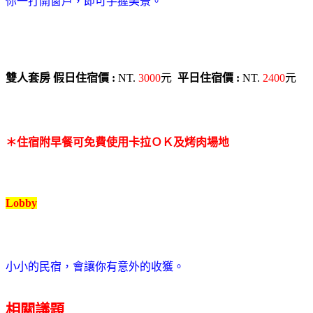
你一打開窗戶，即可手握美景。
雙人套房
假日住宿價 :
NT.
3000
元
平日住宿價 :
NT.
2400
元
＊住宿附早餐可免費使用卡拉ＯＫ及烤肉場地
Lobby
小小的民宿，會讓你有意外的收獲。
相關議題