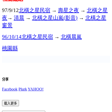
北橫之星民宿
→
壽星之夜
→
北橫之星
97/9/12
夜
→
清晨
→
北橫之星山嵐
影音
→
北橫之星
(
)
窗景
北橫之星民宿
→
北橫晨嵐
96/10/14
桃園縣
分享
Facebook
Plurk
YAHOO!
載入更多