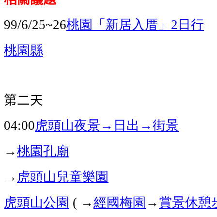
桃園「新居入厝」
日行
99/6/25~26
2
桃園縣
第二天
虎頭山
夜景→日出→街景
04:00
→
桃園孔廟
→
虎頭山兒童樂園
虎頭山公園
→
經國梅園
→
賞景休憩
(