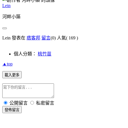
Lein
河畔小築
Lein 發表在
痞客邦
留言
(0)
人氣(
169
)
個人分類：
桃竹苗
▲top
載入更多
公開留言
私密留言
發佈留言