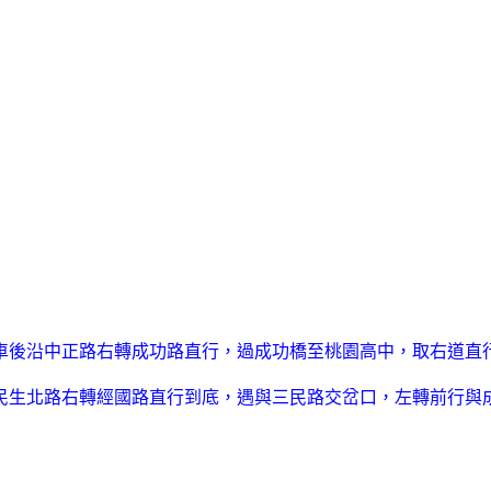
車後沿中正路右轉成功路直行，過成功橋至桃園高中，取右道直
民生北路右轉經國路直行到底，遇與三民路交岔口，左轉前行與