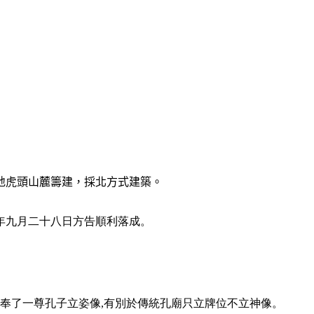
地虎頭山麓籌建，採北方式建築。
年九月二十八日方告順利落成。
奉了一尊孔子立姿像
,
有別於傳統孔廟只立牌位不立神像。