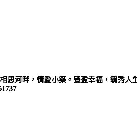
 (相思河畔，情愛小築。豐盈幸福，毓秀人生
351737