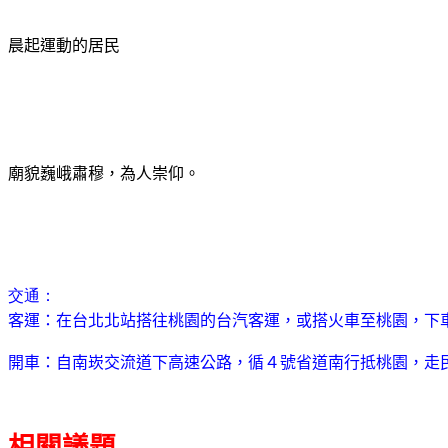
晨起運動的居民
廟貌巍峨肅穆，為人崇仰。
交通：
客運：在台北北站搭往桃園的台汽客運，或搭火車至桃園，下
開車：自南崁交流道下高速公路，循４號省道南行抵桃園，走
相關議題