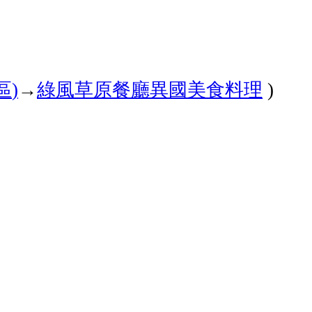
區
→
綠風草原餐廳
異國美食料理
)
)