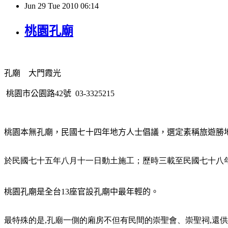
Jun
29
Tue
2010
06:14
桃園孔廟
孔廟 大門霞光
桃園市公園路
42
號
03-3325215
桃園本無孔廟，民國七十四年地方人士倡議，選定素稱旅遊勝
於民國七十五年八月十一日動土施工；歷時三載至民國七十八
桃園孔廟是全台
13
座官設孔廟中最年輕的。
最特殊的是
,
孔廟一側的廂房不但有民間的崇聖會、崇聖祠
,
還供