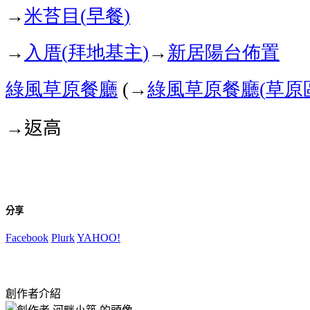
→
米苔目
早餐
(
)
→
入厝
拜地基主
→
新居陽台佈置
(
)
綠風草原餐廳
→
綠風草原餐廳
草原
(
(
→返高
分享
Facebook
Plurk
YAHOO!
創作者介紹