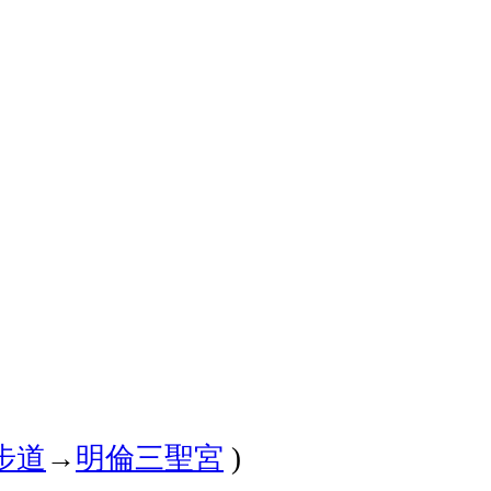
步道
→
明倫三聖宮
)