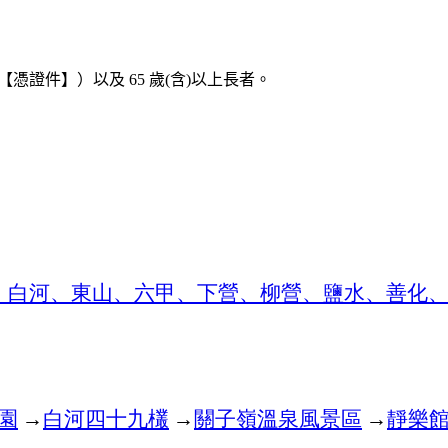
【憑證件】）以及
65
歲
(
含
)
以上長者。
、白河、東山、六甲、下營、柳營、鹽水、善化
園
→
白河四十九欉
→
關子嶺溫泉風景區
→
靜樂