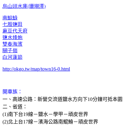
(
)
烏山頭水庫
珊瑚潭
南鯤鯓
七股鹽田
麻豆代天府
鹽水烽炮
雙春海濱
關子嶺
白河蓮節
http://okgo.tw/map/town16-0.html
開車族：
一、高速公路：新營交流道鹽水方向下
10
分鐘可抵本園
二、省道：
(1)
南下台
19
線－鹽水－學甲－頑皮世界
(2)
北上台
17
線－濱海公路南鯤鯓－頑皮世界