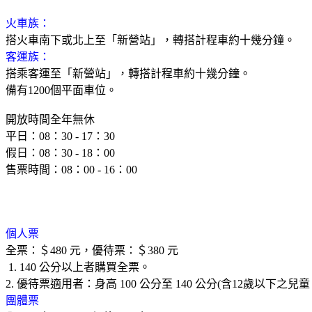
火車族：
搭火車南下或北上至「新營站」，轉搭計程車約十幾分鐘。
客運族：
搭乘客運至「新營站」，轉搭計程車約十幾分鐘。
備有
1200
個平面車位。
開放時間全年無休
平日：
08
：
30 - 17
：
30
假日：
08
：
30 - 18
：
00
售票時間：
08
：
00 - 16
：
00
個人票
全票：＄
480
元，優待票：＄
380
元
1. 140
公分以上者購買全票。
2.
優待票適用者：身高
100
公分至
140
公分
(
含
12
歲以下之兒童
團體票