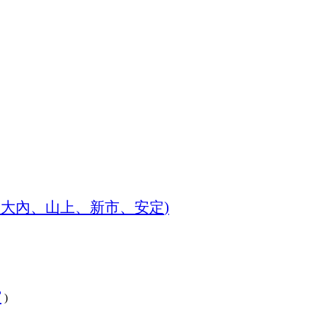
、大內、山上、新市、安定
)
館
)