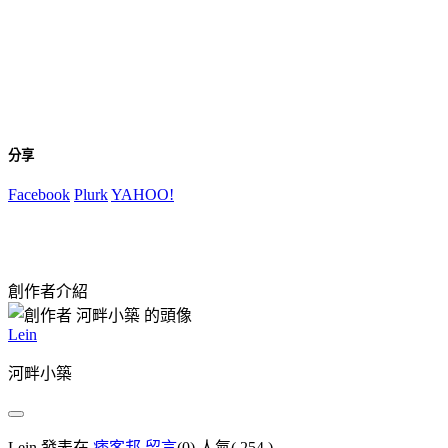
分享
Facebook
Plurk
YAHOO!
創作者介紹
Lein
河畔小築
Lein 發表在
痞客邦
留言
(0)
人氣(
254
)