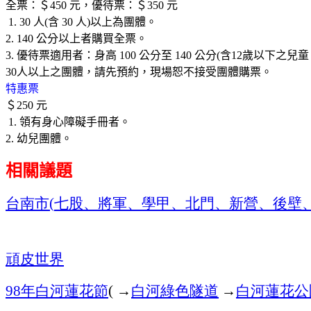
全票：＄
450
元，優待票：＄
350
元
1. 30
人
(
含
30
人
)
以上為團體。
2. 140
公分以上者購買全票。
3.
優待票適用者：身高
100
公分至
140
公分
(
含
12
歲以下之兒童
30
人以上之團體，請先預約，現場恕不接受團體購票。
特惠票
＄
250
元
1.
領有身心障礙手冊者。
2.
幼兒團體。
相關議題
台南市
七股、將軍、學甲、北門、新營、後壁
(
頑皮世界
年白河蓮花節
→
白河綠色隧道
→
白河蓮花公
98
(