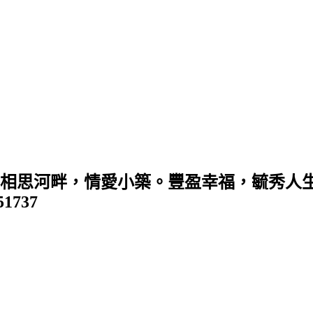
 (相思河畔，情愛小築。豐盈幸福，毓秀人生
351737