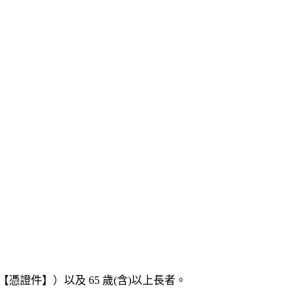
【憑證件】）以及
65
歲
(
含
)
以上長者。