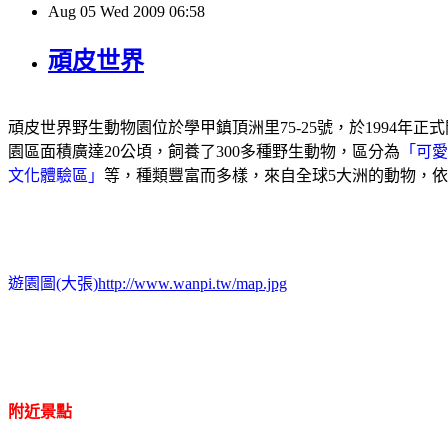
Aug
05
Wed
2009
06:58
頑皮世界
頑皮世界野生動物園位於學甲鎮頂洲里
75-25
號，於
1994
年正式
園區面積廣達
20
公頃，飼養了
300
多種野生動物，區分為
「可愛
文化體驗區」
等，種類豐富而多樣，來自全球
5
大洲的動物，依
遊園圖
(
大張
)
http://www.wanpi.tw/map.jpg
附近景點