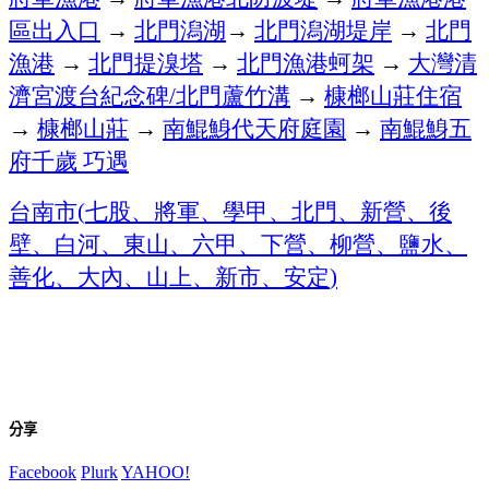
區出入口
→
北門潟湖
→
北門潟湖堤岸
→
北門
漁港
→
北門提溴塔
→
北門漁港蚵架
→
大灣清
濟宮渡台紀念碑
北門蘆竹溝
→
槺榔山莊住宿
/
→
槺榔山莊
→
南鯤鯓代天府庭園
→
南鯤鯓五
府千歲
巧遇
台南市
七股、將軍、學甲、北門、新營、後
(
壁、白河、東山、六甲、下營、柳營、鹽水、
善化、大內、山上、新市、安定
)
分享
Facebook
Plurk
YAHOO!