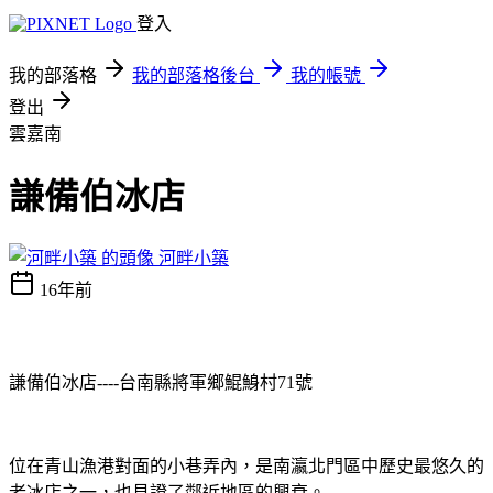
登入
我的部落格
我的部落格後台
我的帳號
登出
雲嘉南
謙備伯冰店
河畔小築
16年前
謙備伯冰店
----
台南縣將軍鄉鯤鯓村
71
號
位在青山漁港對面的小巷弄內，是南瀛北門區中歷史最悠久的
老冰店之一，也見證了鄰近地區的興衰。