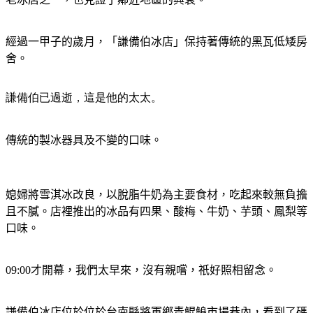
經過一甲子的歲月，「謙備伯冰店」保持著傳統的黑瓦低矮房
舍。
謙備伯已過逝，這是他的太太。
傳統的製冰器具及不變的口味。
媳婦將雪淇冰改良，以脫脂牛奶為主要食材，吃起來較無負擔
且不膩。
店裡推出的冰品有四果、酸梅、牛奶、芋頭、鳳梨等
口味。
09:00
才開幕，我們太早來，沒有親嚐，祇好照相留念。
謙備伯冰店位於位於台南縣將軍鄉青鯤鯓市場巷內，看到了碼