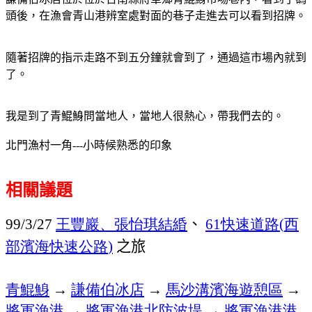
頭後，在漁會青山港辨室處對面的巷子走進去可以看到招牌。
隨著招牌的指示走路不到五分鐘就會到了
，通過這市場內就到
了。
我是到了青鯤鯓問當地人，當地人很熱心，帶我們去的。
北門漁村一角
---
小時候熟悉的印象
相關議題
王豐巖、張怡琪結緍
、
快速道路
西
99/3/27
61
(
部濱海快速公路
之旅
)
青鯤鯓
→
謙備伯冰店
→
馬沙溝濱海遊憩區
→
將軍漁港
→
將軍漁港北防波堤
→
將軍漁港港