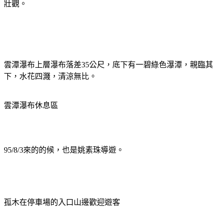
壯觀。
雲潭瀑布上層瀑布落差
公尺，底下有一碧綠色瀑潭，親臨其
35
下，水花四濺，清涼無比。
雲潭瀑布休息區
來的的候，也是姚素珠導遊。
95/8/3
孤木在停車場的入口山邊歡迎遊客