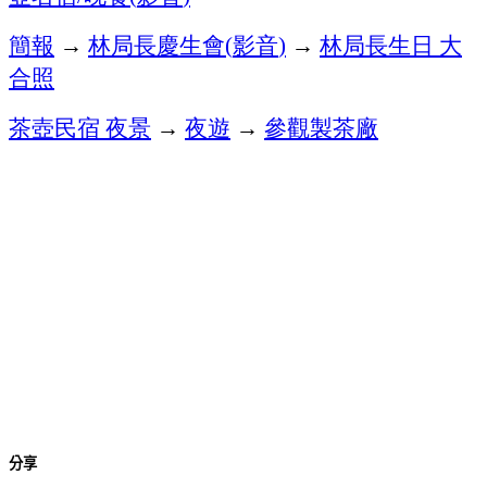
簡報
→
林局長慶生會
影音
→
林局長生日
大
(
)
合照
茶壺民宿
夜景
→
夜遊
→
參觀製茶廠
分享