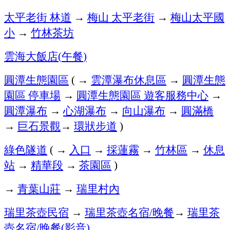
太平老街
林道
梅山
太平老街
梅山太平國
→
→
小
→
竹林茶坊
雲海大飯店
午餐
(
)
圓潭生態園區
雲潭瀑布休息區
圓潭生態
( →
→
園區
停車場
圓潭生態園區
遊客服務中心
→
→
圓潭瀑布
心湖瀑布
向山瀑布
圓滿橋
→
→
→
巨石景觀
環狀步道
→
→
)
綠色隧道
入口
採蓮霧
竹林區
休息
( →
→
→
→
站
精華段
茶園區
→
→
)
→
青葉山莊
→
瑞里村內
瑞里茶壺民宿
→
瑞里茶壺名宿
晚餐
→
瑞里茶
/
壺名宿
晚餐
影音
/
(
)