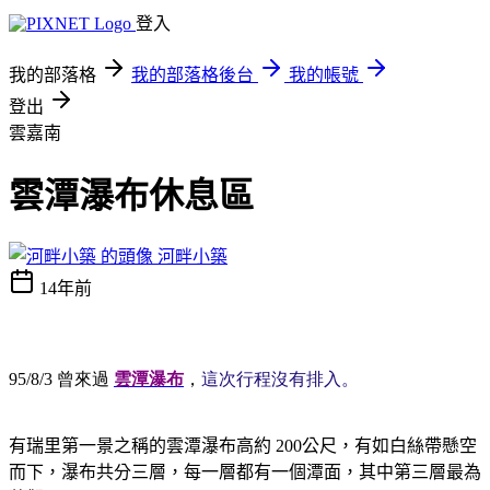
登入
我的部落格
我的部落格後台
我的帳號
登出
雲嘉南
雲潭瀑布休息區
河畔小築
14年前
雲潭瀑布
這次行程沒有排入。
95/8/3 曾來過
，
有瑞里第一景之稱的雲潭瀑布高約
公尺，有如白絲帶懸空
200
而下，瀑布共分三層，每一層都有一個潭面，其中第三層最為