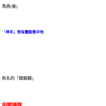
馬將
(
後
)
「
神羊」旁有攤販集中地
有名的「關廟麵」
相關議題