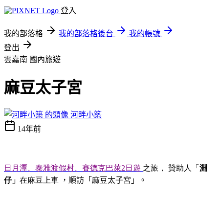
登入
我的部落格
我的部落格後台
我的帳號
登出
雲嘉南
國內旅遊
麻豆太子宮
河畔小築
14年前
日月潭、泰雅渡假村、賽德克巴萊
2
日遊
之旅，
贊助人「
淵
仔」
在麻豆上車
，
順訪「麻豆太子宮」
。