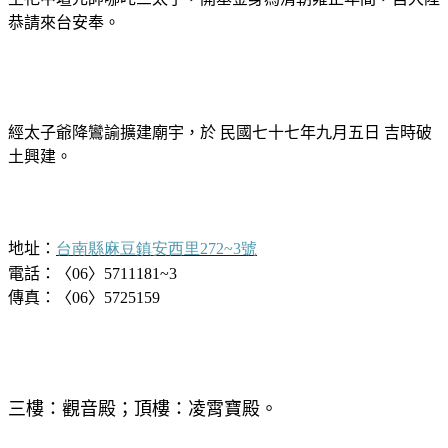
恭請來台安奉。
經太子爺降鸞諭擴建廟宇，於 民國七十七年九月五日 吉時破
土興建。
地址：
台南縣麻豆鎮安西里
272~3
號
電話：〈
06
〉
5711181~3
傳真：〈
06
〉
5725159
三樓：觀音殿；
頂樓：凌霄寶殿。