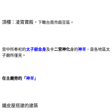
頂樓：凌霄寶殿，
下瞰台南市麻豆區。
宮中所奉祀的
太子爺金身
及
十二宮神化
身的
神羊
，是各地區太
子廟所僅見。
在主廟旁的「
神羊」
鐵皮屋搭建的建築