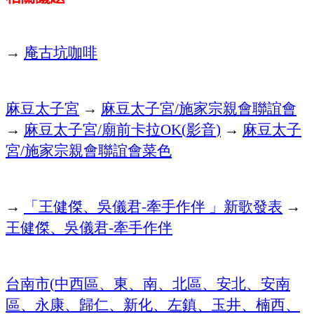
→
庵古坑咖啡
麻豆太子宮
→
麻豆太子宮
施家宗親會聯誼會
/
→
麻豆太子宮
廟前卡拉
影音
→
麻豆太子
/
OK(
)
宮
施家宗親會聯誼會菜色
/
→
「王健傑、吳儀君
牽手作伴
」新歌發表
→
-
王健傑、吳儀君
牽手作伴
-
台南市
中西區、東、南、北區、安北、安南
(
區、永康、歸仁、新化、左鎮、玉井、楠西、