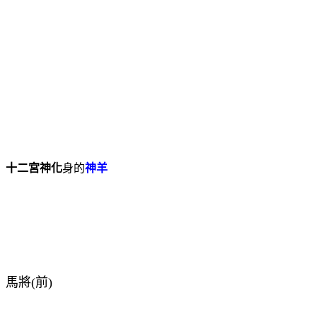
十二宮神化
身的
神羊
馬將
(
前
)