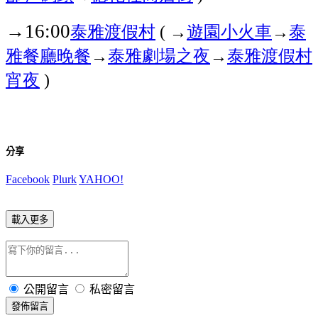
→
泰雅渡假村
→
遊園小火車
→
泰
16:00
(
雅餐廳
晚餐
→
泰雅劇場之夜
→
泰雅渡假村
宵夜
)
分享
Facebook
Plurk
YAHOO!
載入更多
公開留言
私密留言
發佈留言