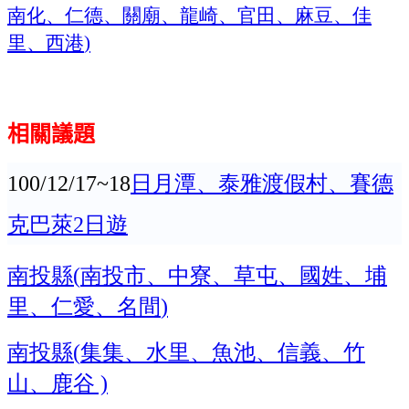
南化、仁德、關廟、龍崎、官田、麻豆、佳
里、西港
)
相關議題
日月潭、泰雅渡假村、賽德
100/12/17~18
克巴萊
日遊
2
南投縣
南投市、中寮、草屯、國姓、埔
(
里、仁愛、名間
)
南投縣
集集、水里、魚池、信義、竹
(
山、鹿谷
)