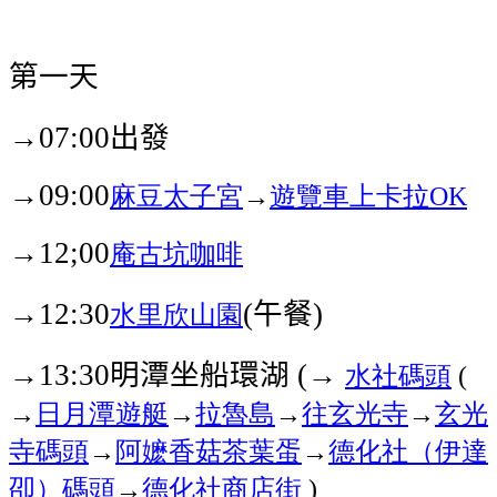
第一天
→
出發
07:00
→
麻豆太子宮
→
遊覽車上
卡拉
09:00
OK
→
庵古坑咖啡
12;00
→
午餐
水里
欣山園
12:30
(
)
→
明潭坐船環湖
→
水社碼頭
13:30
(
(
→
日月潭
遊艇
→
拉魯島
→
往玄光寺
→
玄光
寺碼頭
→
阿嬷香菇茶葉蛋
→
德化社（伊達
卲）碼頭
→
德化社商店街
)