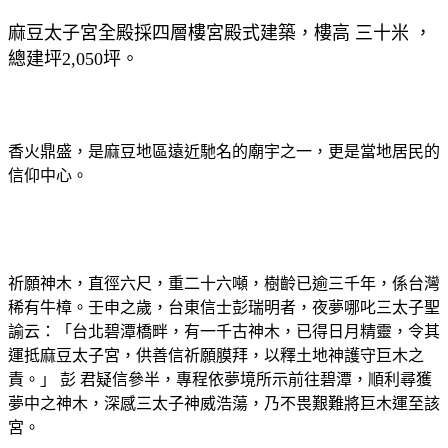
麻豆太子宮全殿採四層樓宮殿式建築，樓高 三十米 ，
總建坪
2,050
坪
。
香火鼎盛，是麻豆地區遠近馳名的廟宇之一，更是當地居民的
信仰中心。
祈願神木，直徑六尺，重二十六噸，樹齡已逾三千年，係台灣
稀有牛樟。壬申之歲，台東信士彭瑞明者，夜夢哪叱三太子聖
諭云：「台北碧潭橋畔，有一千古神木，已得日月精靈，令其
運抵麻豆太子宮，供善信祈願膜拜，以釋土地神護守巨木之
責。」 彭 君疑信參半，專程依夢境所示前往碧潭，順利尋獲
夢中之神木，深感三太子神威浩蕩，乃不畏艱難將巨木運至該
宮。