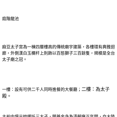
庭階龍池
麻豆太子宮為一棟四層樓高的傳統廟宇建築，各樓環有典雅迴
廊，外側漢白玉欄杆上則飾以百態獅子三百餘隻，規模是全台
太子廟之冠。
二樓：為太子
一樓：設有可供二千人同時進餐的大餐廳；
殿。
主祀
中壇元帥哪吒三太子，
開基金身為清朝雍正年間，自大陸