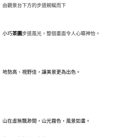
由觀景台下方的步道蜿蜒而下
小巧
茶園
步道風光，整個畫面令人心曠神怡。
地勢高、視野佳，讓美景更為出色。
山在虛無飄渺間，山光霧色，風景如畫。