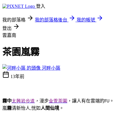
登入
我的部落格
我的部落格後台
我的帳號
登出
雲嘉南
茶園嵐霧
河畔小築
13年前
霧中
太興岩步道
，
漫步
金萱茶園
，讓人有在雲端的
。
FU
嵐
霧
清新怡人
恍如
人間仙境
。
,