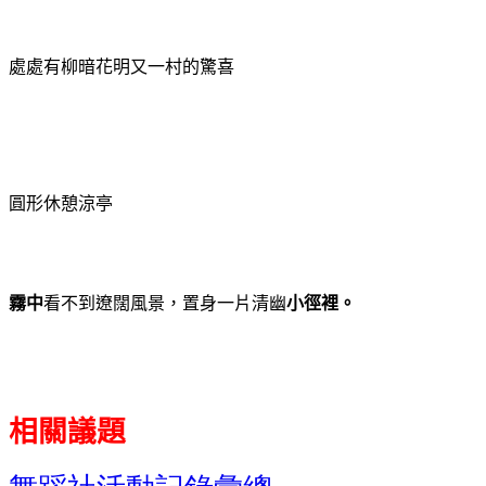
處處有柳暗花明又一村的驚喜
圓形休憩涼亭
霧中
看不到遼闊風景，置身一片清幽
小徑裡。
相關議題