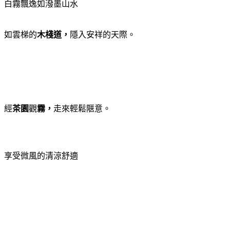
白霧飄逸如潑墨山水
如雲梯的
木棧道，
隱入安祥的天際。
經
茶園
觀
霧
，
走來輕鬆陿意。
享受微風的清涼舒適