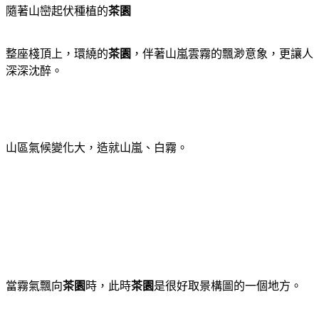
隨著山巒起伏種植的
茶園
整座棧頂上，環繞的
茶園
，伴著山嵐雲霧的飄渺意象，更讓人
深深沈醉。
山區氣候變化大，造就山嵐、白霧。
當霧氣飄向
茶園
時，此時
茶園
是很好取景構圖的一個地方。