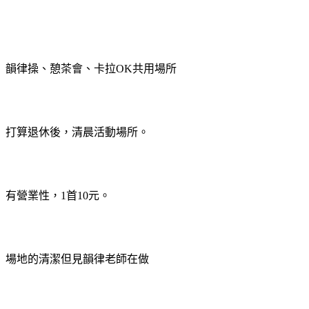
韻律操、憩茶會、卡拉
OK
共用場所
打算退休後，清晨活動場所。
有營業性，
1
首
10
元。
場地的清潔但見韻律老師在做