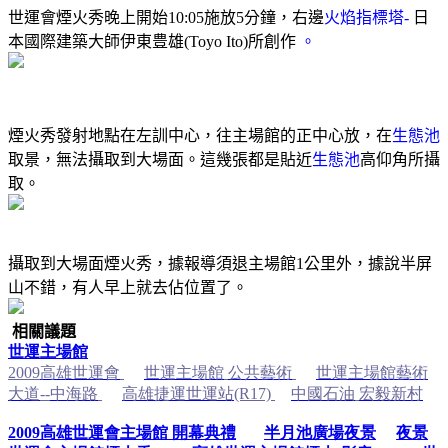
世運會煙火秀晚上開始
10:05
施放
5
分鐘，右邊
火焰指標塔-
日
本國際建築大師伊東豊雄
(Toyo Ito)
所創作
。
煙火秀發射地點在左訓中心，往主場館的正中心放，在
生態池
取景，無法攝取到大場面。這幾張都是
貼近
生態池
高
仰角所攝
取。
攝取到大場面煙火秀，據報導須退主場館
1
公里外，
據說半屏
山不錯，有人早上就去佔位置了。
相關議題
世運主場館
2009
高雄世運會
世運主場館
公共藝術
世運主場館藝術
大道
--
中海路
高雄捷運世運站
(R17)
中國石油
宏毅新村
2009
高雄世運會主場館
開幕典禮
半月池廣場夜景
夜景