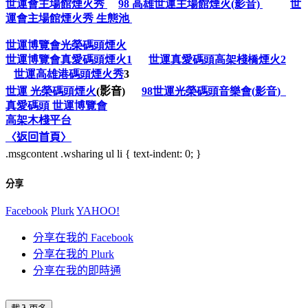
世運會主場館煙火秀
98 高雄世運主場館煙火(影音)
世
運會主場館煙火秀 生態池
世運博覽會光榮碼頭煙火
世運博覽會真愛碼頭煙火
1
世運真愛碼頭高架棧橋煙火
2
世運高雄港碼頭煙火秀
3
世運
光榮碼頭煙火
(
影音
)
98
世運光榮碼頭音樂會
(
影音
)
真愛碼頭
世運博覽會
高架木棧平台
〈返回首頁〉
.msgcontent .wsharing ul li { text-indent: 0; }
分享
Facebook
Plurk
YAHOO!
分享在我的 Facebook
分享在我的 Plurk
分享在我的即時通