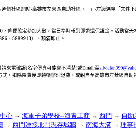
區通個社區網站
高雄市左營區自助社區
」
左邊選單「文件下
-
+++
/
0
，俾便確定參加人數，當日準時報到即退還
保證金。活動當天
886
、
5889913
），額滿即止。
並請來電確認
名字傳真可能會不清楚
或
至
(
)
Email:
silviafan999@yah
方式，扣除匯費後即轉帳辦理退費，或親自至高雄市左營區自助
中心
→
海軍子弟學校
海青工商
→
西門
→
自助
--
牆
→
西門連接北門現存城牆
→
南海大溝
→
理事