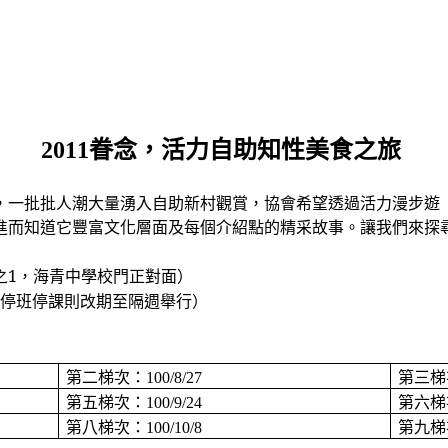
2011
眷念，活力自助知性美食之旅
，一批批人潮大量湧入自助新村觀賞，協會希望透過活力漫步遊
進而知道它豐富文化層面及每個介紹點的精采故事。讓我們來探
之
1
，海青中學校門正對面
）
停班停課則改期至隔週舉行）
第二梯次：
第三梯
100/8/27
第五梯次：
第六梯
100/9/24
第八梯次：
第九梯
100/10/8