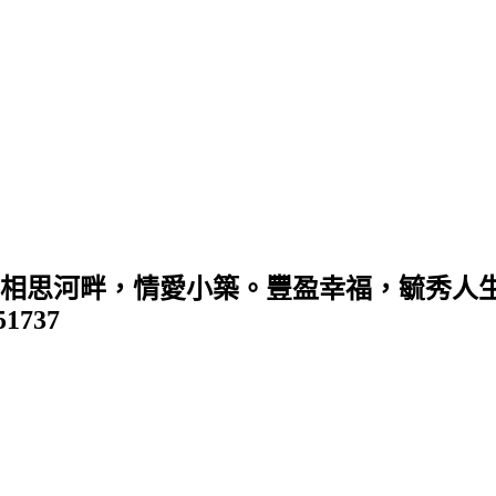
 (相思河畔，情愛小築。豐盈幸福，毓秀人生
351737