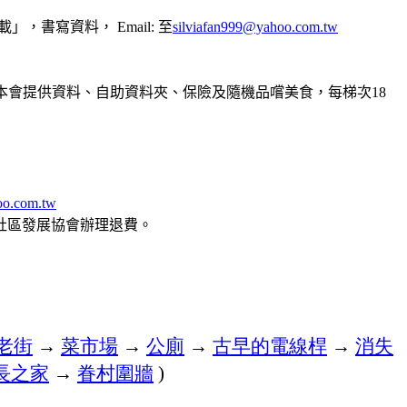
載」，書寫資料，
至
Email:
silviafan999@yahoo.com.tw
本會提供資料、自助資料夾、保險及隨機品嚐美食，每梯次
18
oo.com.tw
社區發展協會辦理退費。
老街
→
菜市場
→
公廁
→
古早的電線桿
→
消失
長之家
→
眷村圍牆
)