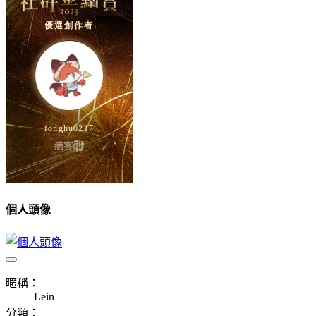
個人頭像
暱稱：
Lein
分類：