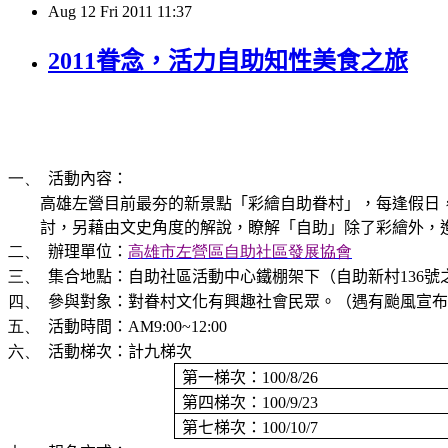
Aug
12
Fri
2011
11:37
2011眷念，活力自助知性美食之旅
活動內容：
一、
高雄左營目前最夯的新景點「彩繪自助眷村」，每逢假日
討，另藉由文史角度的解說，瞭解「自助」除了彩繪外，
辦理單位：
高雄市左營區自助
社
區發展協會
二、
集合地點：自助社區活動中心鐵棚架下（自助新村
號
三、
136
參與對象：對眷村文化有興趣社會民眾。（遇有颱風宣布
四、
活動時間：
五、
AM9:00~12:00
活動梯次：計九梯次
六、
第一梯次：
100/8/26
第四梯次：
100/9/23
第七梯次：
100/10/7