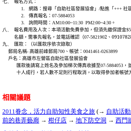
報名方式：
七、
網路：搜尋「自助社區發展協會」
點進「
社
1.
/
+++
傳真報名：
2.
07-5884053
詢問時間：
。
3.
AM10:00~11:30
PM2:00~4:30
報名費用及人次：本項活動免費參加，但須先繳保證金
八、
$5
名額，需事先報名，並電話確認（
2
、
0910782
07-582190
匯款：（以匯款序依次錄取）
九、
郵局名稱
高雄前峰郵局
、
帳號：
-
700
0041461-0263899
戶名：高雄市左營區自助社區發展協會
匯款後請寫上姓名及參加梯次傳真收據至
，
07-5884053
十人成行，若人數不足則行程取消，以取得參加者帳號
相關議題
眷念，活力自助知性美食之旅
→
自助活動
2011
(
前的巷弄藝廊
→
柑仔店
→
地下防空洞
→
西門