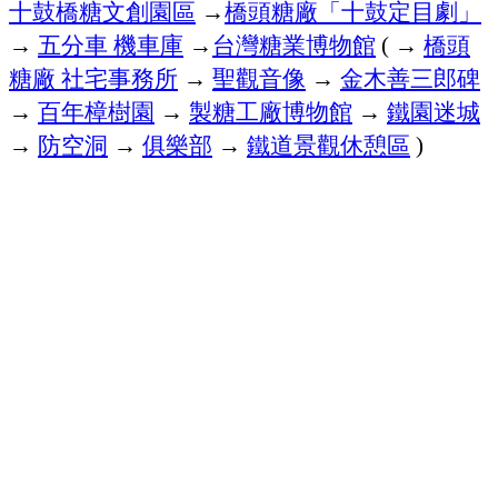
十鼓橋糖文創園區
→
橋頭糖廠「十鼓定目劇」
→
五分車
機車庫
→
台灣糖業博物館
→
橋頭
(
糖廠
社宅事務所
→
聖觀音像
→
金木善三郎碑
→
百年樟樹園
→
製糖工廠博物館
→
鐵園迷城
→
防空洞
→
俱樂部
→
鐵道景觀休憩區
)