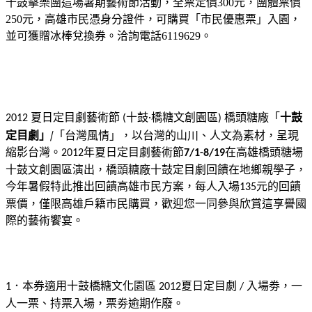
十鼓擊樂團這場暑期藝術節活動，全票定價
元，團體票價
300
元，高雄市民憑身分證件，可購買「市民優惠票」入園，
250
並可獲贈冰棒兌換券。洽詢電話
。
6119629
夏日定目劇藝術節
十鼓‧橋糖文創園區
橋頭糖廠「
十鼓
2012
(
)
定目劇」/
「台灣風情」，以台灣的山川、人文為素材，呈現
縮影台灣。
年夏日定目劇藝術節
在高雄橋頭糖場
2012
7/1-8/19
十鼓文創園區演出，橋頭糖廠十鼓定目劇回饋在地鄉親學子，
今年暑假特此推出回饋高雄市民方案，每人入場
元的回饋
135
票價，僅限高雄戶籍市民購買，歡迎您一同參與欣賞這享譽國
際的藝術饗宴。
．本券適用十鼓橋糖文化園區
夏日定目劇
入場劵，一
1
2012
/
人一票、持票入場，票劵逾期作廢。