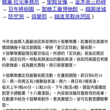
糖廠
社宅事務所
→
聖觀音像
→
金木善三郎碑
→
百年樟樹園
→
製糖工廠博物館
→
鐵園迷城
→
防空洞
→
俱樂部
→
鐵道景觀休憩區
)
今年金曲獎入圍最佳民族音樂的十鼓擊樂團，趁暑假在高雄市
橋頭糖廠十鼓文創園區，舉辦「夏日定目劇」藝術節。
十鼓擊樂團副理呂藝芬指出，所謂的「定目劇」是指定期定
時、固定在同一地點長期演出的藝術表演，就如同美國百老匯
的歌舞劇，成為觀光賣點，吸引遊客觀賞。
十鼓擊樂團定目劇藝術節活動，在暑假期間，即日到
月
8
19
日，周一到周五有
場擊鼓表演，周六、周日有
場表演。
3
5
每天上午
點
分、
點
分、下午
點及
點，園區內還播放
9
40
11
20
2
4
創意卡通動畫「十八羅漢鼓」，內容是改編目蓮救母的故事，
在動畫中結合十鼓擊樂創作，更具震憾力，並可在教室體驗擊
鼓。