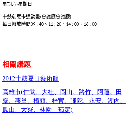
星期六
星期日
-
十鼓創意卡通動畫
會議廳會議廳
(
)
每日撥放時間
、
、
、
09 : 40
11 : 20
14 : 00
16 : 00
相關議題
十鼓夏日藝術節
2012
高雄市
仁武、大社、岡山、路竹、阿蓮、田
(
寮、燕巢、橋頭、梓官、彌陀、永安、湖內、
鳳山、大寮、林園、茄定
)