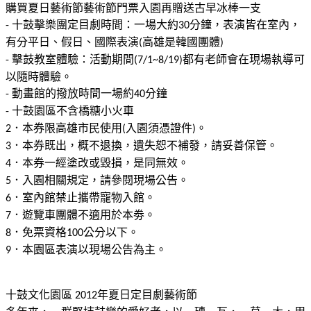
購買夏日藝術節藝術節門票入園再贈送古早冰棒一支
十鼓擊樂團定目劇時間：一場大約
分鐘，表演皆在室內，
-
30
有分平日、假日、國際表演
高雄是韓國團體
(
)
擊鼓教室體驗：活動期間
都有老師會在現場執導可
-
(7/1~8/19)
以隨時體驗。
動畫館的撥放時間一場約
分鐘
-
40
十鼓園區不含橋糖小火車
-
．本券限高雄市民使用
入園須憑證件
。
2
(
)
．本券既出，概不退換，遺失恕不補發，請妥善保管。
3
．本券一經塗改或毀損，是同無效。
4
．入園相關規定，請參閱現場公告。
5
．室內館禁止攜帶寵物入館。
6
．遊覽車團體不適用於本劵。
7
．免票資格
公分以下。
8
100
．本園區表演以現場公告為主。
9
十鼓文化園區
年夏日定目劇藝術節
2012