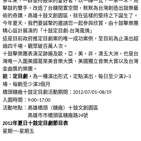
多年來，一群堅持鼓樂的愛好者，以一磚一瓦，一草一木，用
擊鼓的雙手，改造了台糖閒置空間，默默為台灣創造出鼓樂藝
術的奇蹟，高雄十鼓文創園區，就在這樣的堅持之下誕生了。
今年夏天，我們要誠摯的邀請您一起參與欣賞，由十鼓擊樂團
精心設計展演的「十鼓定目劇
台灣風情」
-
這是目前政府推定目劇案的唯一成功案例，至目前為止演出超
過四千場，觀眾破百萬人次。
十鼓擊樂團表演足跡遍及歐，亞，美，非，澳五大洲，也是台
灣唯一入圍美國葛萊美音樂大獎，美國獨立音樂大賞以及台灣
金曲獎的樂團。
註：定目劇，
為一種演出形式，定點演出，每日至少演
2~3
場，每齣至少演
個月
3
橋頭糖廠十鼓定目劇活動期間：
2012/07/01~08/19
入園時間：
9:00~17:00
活動地點：高雄橋頭（糖廠）十鼓文創園區
高雄市市橋頭區糖廠路
號
24
年夏日十鼓定目劇
節目表
2012
星期一
星期五
-