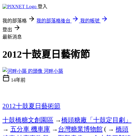
登入
我的部落格
我的部落格後台
我的帳號
登出
最新消息
2012十鼓夏日藝術節
河畔小築
14年前
十鼓夏日藝術節
2012
十鼓橋糖文創園區
→
橋頭糖廠「十鼓定目劇」
→
五分車
機車庫
→
台灣糖業博物館
→
橋頭
(