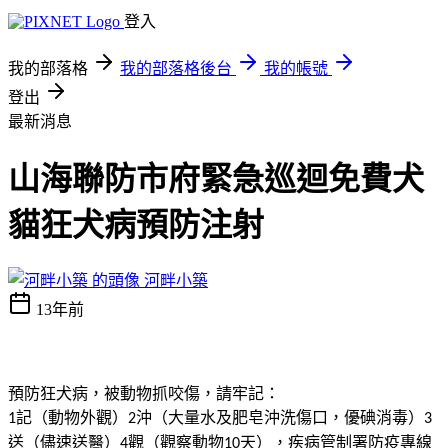
登入
我的部落格
我的部落格後台
我的帳號
登出
最新消息
山海聯防市府緊急巡迴免費犬
貓狂犬病預防注射
河畔小築
13年前
預防狂犬病，被動物抓咬傷，請牢記：
記（動物外觀）
沖（大量水及肥皂沖洗傷口，優碘消毒）
1
2
3
送（儘速送醫）
觀（觀察動物
天），疾病管制署防疫專線
4
10