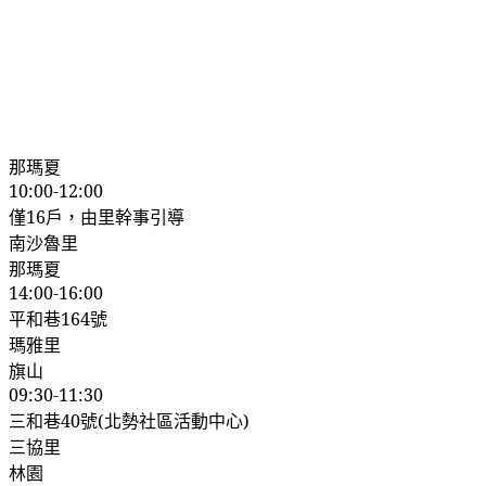
那瑪夏
10:00-12:00
僅
16
戶，由里幹事引導
南沙魯里
那瑪夏
14:00-16:00
平和巷
164
號
瑪雅里
旗山
09:30-11:30
三和巷
40
號
(
北勢社區活動中心
)
三協里
林園