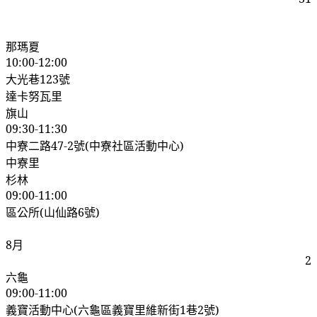
那瑪夏
10:00-12:00
大光巷
123
號
達卡努瓦里
旗山
09:30-11:30
中寮二路
47-2
號
(
中寮社區活動中心
)
中寮里
杉林
09:00-11:00
區公所
(
山仙路
6
號
)
8
月
2
六龜
09:00-11:00
義寶活動中心
(
六龜區義寶里維新街
1
巷
2
號
)