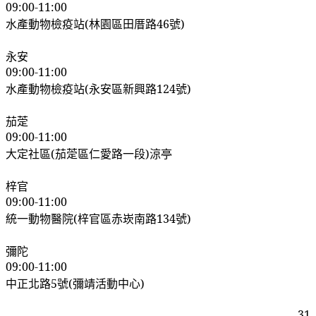
09:00-11:00
水產動物檢疫站
(
林園區田厝路
46
號
)
永安
09:00-11:00
水產動物檢疫站
(
永安區新興路
124
號
)
茄萣
09:00-11:00
大定社區
(
茄萣區仁愛路一段
)
涼亭
梓官
09:00-11:00
統一動物醫院
(
梓官區赤崁南路
134
號
)
彌陀
09:00-11:00
中正北路
5
號
(
彌靖活動中心
)
31