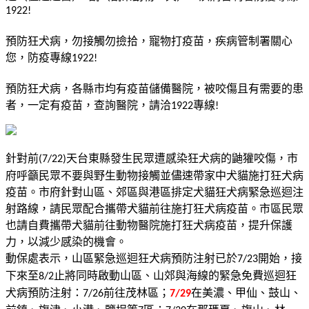
1922!
預防狂犬病，勿接觸勿撿拾，寵物打疫苗，疾病管制署關心
您，防疫專線
1922!
預防狂犬病，各縣市均有疫苗儲備醫院，被咬傷且有需要的患
者，一定有疫苗，查詢醫院，請洽
專線
1922
!
針對前
天台東縣發生民眾遭感染狂犬病的鼬獾咬傷，市
(7/22)
府呼籲民眾不要與野生動物接觸並儘速帶家中犬貓施打狂犬病
疫苗。市府針對山區、郊區與港區排定犬貓狂犬病緊急巡迴注
射路線，請民眾配合攜帶犬貓前往施打狂犬病疫苗。市區民眾
也請自費攜帶犬貓前往動物醫院施打狂犬病疫苗，提升保護
力，以減少感染的機會。
動保處表示，山區緊急巡迴狂犬病預防注射已於
開始，接
7/23
下來至
止將同時啟動山區、山郊與海線的緊急免費巡迴狂
8/2
犬病預防注射：
前往茂林區；
在美濃、甲仙、鼓山、
7/26
7/29