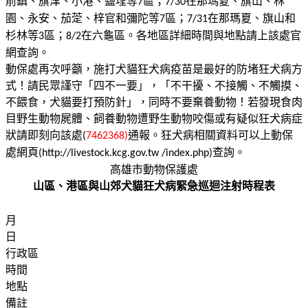
前鎮、旗津、小港、鹽埕等
區；
在那瑪夏、旗山、林
7
7/30
園、永安、茄萣、梓官和彌陀等
區；
在那瑪夏、旗山和
7
7/31
杉林等
區；
在六龜區。各地區詳細時間與地點請上該處官
3
8/2
網查詢。
動保處再次呼籲，施打犬貓狂犬病疫苗是最好的防堵狂犬病方
式！請民眾謹守「四不一要」，「不干擾、不接觸、不觸摸、
不餵食，犬貓要打預防針」，同時不要棄養動物！若發現食肉
目野生動物屍體、飼養動物遭野生動物咬傷或有疑似狂犬病症
狀請即刻向該處
通報。狂犬病相關資料可以上動保
(
7462368)
處網頁
查詢。
(http://livestock.kcg.gov.tw /index.php)
高雄市動物保護處
山區、港區與山郊犬貓狂犬病緊急巡迴注射時程表
月
日
行政區
時間
地點
備註