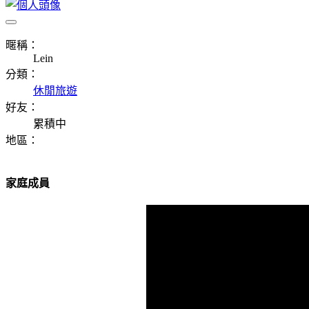
暱稱：
Lein
分類：
休閒旅遊
好友：
累積中
地區：
家庭成員