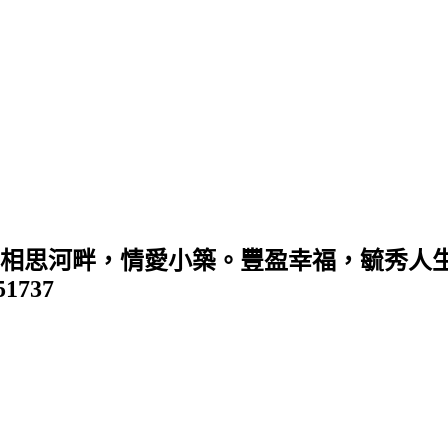
 (相思河畔，情愛小築。豐盈幸福，毓秀人生
351737