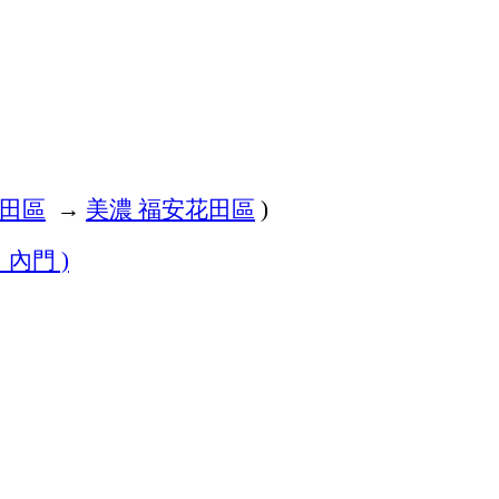
田區
→
美濃
福安花田區
)
、內門
)