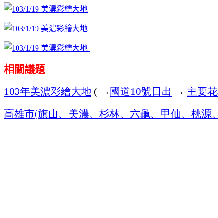
相關議題
年美濃彩繪大地
→
國道
號日出
→
主要花
103
(
10
高雄市
旗山、美濃、杉林、六龜、甲仙、桃源
(