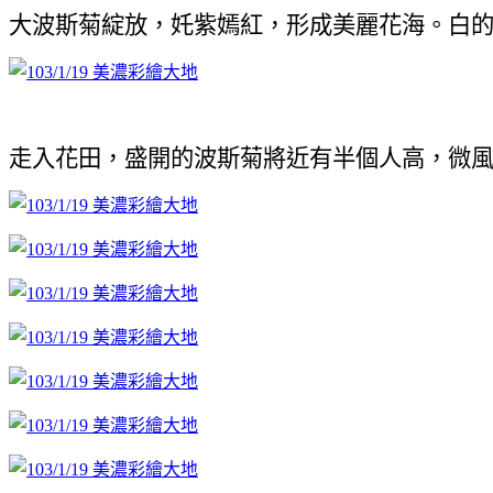
大波斯菊綻放，奼紫嫣紅，形成美麗花海。
白
走入花田，盛開的波斯菊將近有半個人高，微