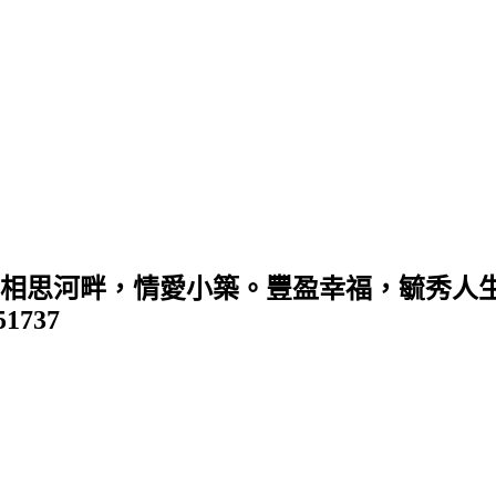
 (相思河畔，情愛小築。豐盈幸福，毓秀人生
351737