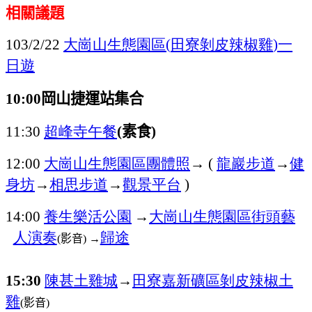
相關議題
大崗山生態園區
田寮
剝皮辣椒雞
一
103/2/22
(
)
日遊
岡山捷運站集合
10:00
超峰寺
午餐
素食
11:30
(
)
大崗山生態園區
團體照
→
龍巖步道
→
健
12:00
(
身坊
→
相思步道
→
觀景平台
)
養生樂活公園
→
大崗山生態園區
街頭藝
14:00
人演奏
歸途
影音
→
(
)
陳甚土雞城
→
田寮嘉新礦區
剝皮辣椒土
15:30
雞
影音
(
)