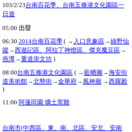
台南百花季、台南五條港文化園區一
103/2/23
日遊
出發
05:00
台南百花季
→
入口意象區
→
綠野仙
06:30
2014
(
蹤
→
西遊記區、阿拉丁神燈區、傑克魔豆區
→
燕潭
→
重道崇文坊
)
台南五條港文化園區
→
藍晒圖
→
海安街
08:00
(
道美術館
→
北勢街
→
金華府
→
風神廟
→
西羅殿
)
阿蓮田園
爌土窯雞
11:00
台南市
中西區、東、南、北區、安北、安南
(