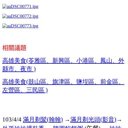
相關議題
高雄美食
(
苓雅區、新興區、小港區
、鳳山
、外
縣市、夜市
)
高雄美食
(
鼓山區、旗津區
、鹽埕區、前金區、
左營區、三民區
)
滿月剃髪
翰翰
→
滿月剃光頭
影音
→
103/4/4
(
)
(
)