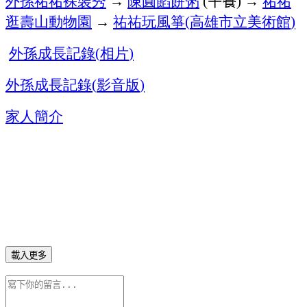
外孫
祐祐
裸裝秀
→
陳圓餡餅粥
午餐
→
祐祐
(
)
逛壽山動物園
→
祐祐玩風箏
高雄市立美術館
(
)
外孫成長記錄
相片
(
)
外孫成長記錄
影音版
(
)
家人簡介
載入更多