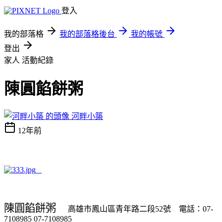
登入
我的部落格
我的部落格後台
我的帳號
登出
家人
活動紀錄
陳圓餡餅粥
河畔小築
12年前
陳圓餡餅粥
高雄市鳳山區青年路二段
號
電話：
52
07-
7108985 07-7108985