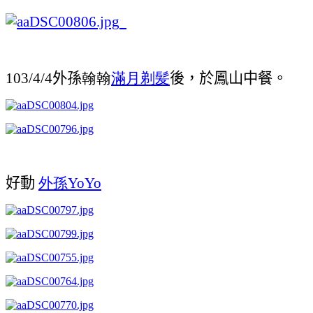
外孫
滿月剃髪
後，於鳳山中餐。
103/4/4
翰翰
好動
外孫
YoYo