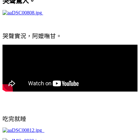
哭聲驚人。
哭聲實況，阿嬤嘸甘。
吃完就睡