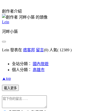
創作者介紹
Lein
河畔小築
Lein 發表在
痞客邦
留言
(0)
人氣(
12389
)
全站分類：
國內旅遊
個人分類：
高雄市
▲top
載入更多