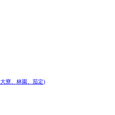
、大寮、林園、茄定
)