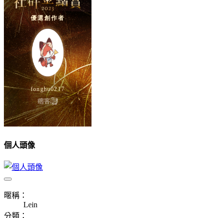
個人頭像
暱稱：
Lein
分類：