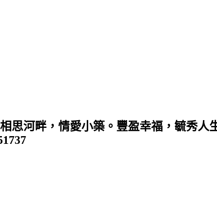
 (相思河畔，情愛小築。豐盈幸福，毓秀人生
351737