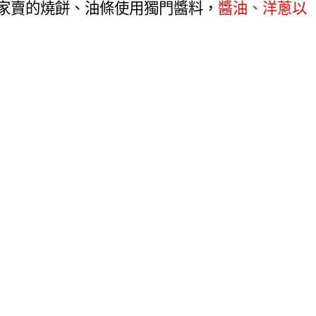
家賣的燒餅、油條使用獨門醬料，
醬油、洋蔥以