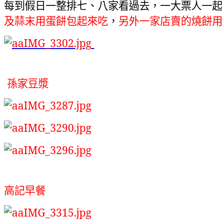
每到假日一整排七、八家看過去，一大票人一
及蒜末用蛋餅包起來吃
，
另外一家店賣的燒餅
孫家豆漿
高記早餐